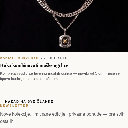
VODIČI · MUŠKI STIL
·
4. JUL 2026.
Kako kombinovati muške ogrlice
Kompletan vodič za layering muških ogrlica — pravilo od 5 cm, mešanje
tipova karike, mat i sjajni finiši, pra…
← NAZAD NA SVE ČLANKE
NEWSLETTER
Nove kolekcije, limitirane edicije i privatne ponude — pre svih
ostalih.