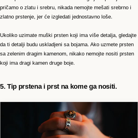
pričamo o zlatu i srebru, nikada nemojte mešati srebrno i
zlatno prstenje, jer će izgledati jednostavno loše.
Ukoliko uzimate muški prsten koji ima više detalja, gledajte
da ti detalji budu uskladjeni sa bojama. Ako uzmete prsten
sa zelenim dragim kamenom, nikako nemojte nositi prsten
koji ima dragi kamen druge boje.
5. Tip prstena i prst na kome ga nositi.