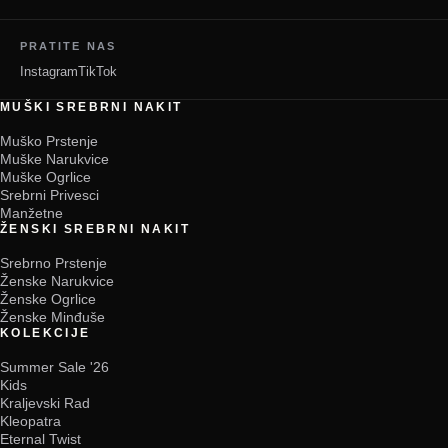
PRATITE NAS
Instagram
TikTok
MUŠKI SREBRNI NAKIT
Muško Prstenje
Muške Narukvice
Muške Ogrlice
Srebrni Privesci
Manžetne
ŽENSKI SREBRNI NAKIT
Srebrno Prstenje
Ženske Narukvice
Ženske Ogrlice
Ženske Minđuše
KOLEKCIJE
Summer Sale '26
Kids
Kraljevski Rad
Kleopatra
Eternal Twist