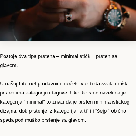
Postoje dva tipa prstena – minimalistički i prsten sa
glavom.
U našoj Internet prodavnici možete videti da svaki muški
prsten ima kategoriju i tagove. Ukoliko smo naveli da je
kategorija “minimal” to znači da je prsten minimalističkog
dizajna, dok prstenje iz kategorija “arti” ili “šejpi” obično
spada pod muško prstenje sa glavom.