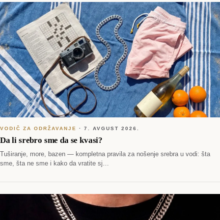
VODIČ ZA ODRŽAVANJE
·
7. AVGUST 2026.
Da li srebro sme da se kvasi?
Tuširanje, more, bazen — kompletna pravila za nošenje srebra u vodi: šta
sme, šta ne sme i kako da vratite sj…