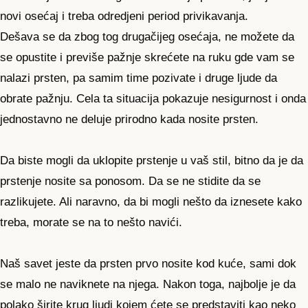
novi osećaj i treba odredjeni period privikavanja.
Dešava se da zbog tog drugačijeg osećaja, ne možete da
se opustite i previše pažnje skrećete na ruku gde vam se
nalazi prsten, pa samim time pozivate i druge ljude da
obrate pažnju. Cela ta situacija pokazuje nesigurnost i onda
jednostavno ne deluje prirodno kada nosite prsten.
Da biste mogli da uklopite prstenje u vaš stil, bitno da je da
prstenje nosite sa ponosom. Da se ne stidite da se
razlikujete. Ali naravno, da bi mogli nešto da iznesete kako
treba, morate se na to nešto navići.
Naš savet jeste da prsten prvo nosite kod kuće, sami dok
se malo ne naviknete na njega. Nakon toga, najbolje je da
polako širite krug ljudi kojem ćete se predstaviti kao neko