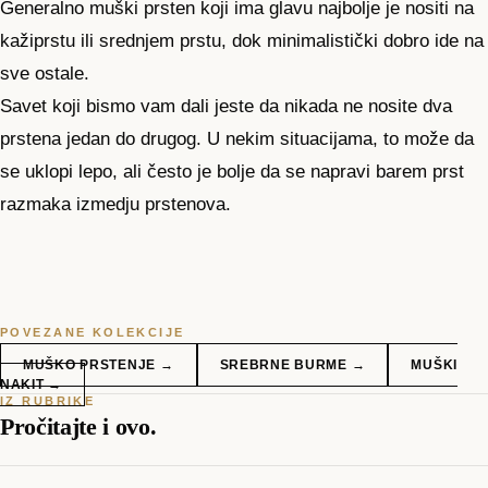
Generalno muški prsten koji ima glavu najbolje je nositi na
kažiprstu ili srednjem prstu, dok minimalistički dobro ide na
sve ostale.
Savet koji bismo vam dali jeste da nikada ne nosite dva
prstena jedan do drugog. U nekim situacijama, to može da
se uklopi lepo, ali često je bolje da se napravi barem prst
razmaka izmedju prstenova.
POVEZANE KOLEKCIJE
MUŠKO PRSTENJE
→
SREBRNE BURME
→
MUŠKI
NAKIT
→
IZ RUBRIKE
Pročitajte i ovo.