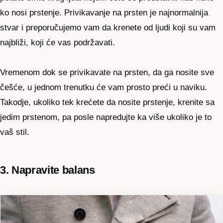
ko nosi prstenje. Privikavanje na prsten je najnormalnija
stvar i preporučujemo vam da krenete od ljudi koji su vam
najbliži, koji će vas podržavati.
Vremenom dok se privikavate na prsten, da ga nosite sve
češće, u jednom trenutku će vam prosto preći u naviku.
Takodje, ukoliko tek krećete da nosite prstenje, krenite sa
jedim prstenom, pa posle napredujte ka više ukoliko je to
vaš stil.
3. Napravite balans