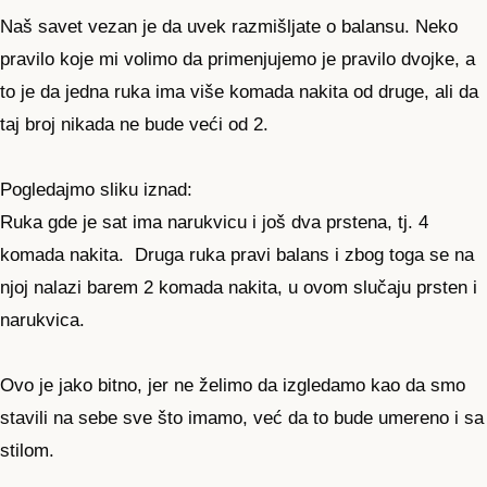
Naš savet vezan je da uvek razmišljate o balansu. Neko
pravilo koje mi volimo da primenjujemo je pravilo dvojke, a
to je da jedna ruka ima više komada nakita od druge, ali da
taj broj nikada ne bude veći od 2.
Pogledajmo sliku iznad:
Ruka gde je sat ima narukvicu i još dva prstena, tj. 4
komada nakita. Druga ruka pravi balans i zbog toga se na
njoj nalazi barem 2 komada nakita, u ovom slučaju prsten i
narukvica.
Ovo je jako bitno, jer ne želimo da izgledamo kao da smo
stavili na sebe sve što imamo, već da to bude umereno i sa
stilom.