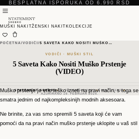
BESPLATNA ISPORUKA OD 6.990 RSD
MUŠKI NAKIT
ŽENSKI NAKIT
KOLEKCIJE
POČETNA
/
VODIČI
/
5 SAVETA KAKO NOSITI MUŠKO…
VODIČI · MUŠKI STIL
5 Saveta Kako Nositi Muško Prstenje
(VIDEO)
Muško prstenje je vrlo teško izneti na pravi način, s toga se
STATEMENT SREBRO
16. DECEMBAR 2023.
3
MIN ČITANJA
AŽURIRANO
19. FEBRUAR 2024.
smatra jednim od najkompleksinijh modnih aksesoara.
Ne brinite, za vas smo spremili 5 saveta koji će vam
pomoći da na pravi način muško prstenje uklopite u vaš stil