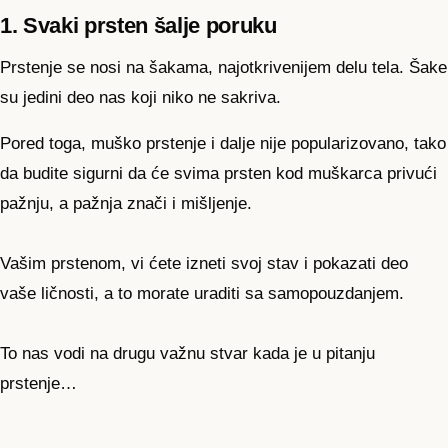
1. Svaki prsten šalje poruku
Prstenje se nosi na šakama, najotkrivenijem delu tela. Šake
su jedini deo nas koji niko ne sakriva.
Pored toga, muško prstenje i dalje nije popularizovano, tako
da budite sigurni da će svima prsten kod muškarca privući
pažnju, a pažnja znači i mišljenje.
Vašim prstenom, vi ćete izneti svoj stav i pokazati deo
vaše ličnosti, a to morate uraditi sa samopouzdanjem.
To nas vodi na drugu važnu stvar kada je u pitanju
prstenje…