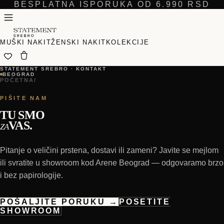
BESPLATNA ISPORUKA OD 6.990 RSD
MUŠKI NAKIT
ŽENSKI NAKIT
KOLEKCIJE
STATEMENT SREBRO · KONTAKT
BEOGRAD
POČETNA
/
KONTAKT
PIŠITE NAM
TU SMO
VAS.
ZA
Pitanje o veličini prstena, dostavi ili zameni? Javite se mejlom
ili svratite u showroom kod Arene Beograd — odgovaramo brzo
i bez papirologije.
POŠALJITE PORUKU →
POSETITE
SHOWROOM