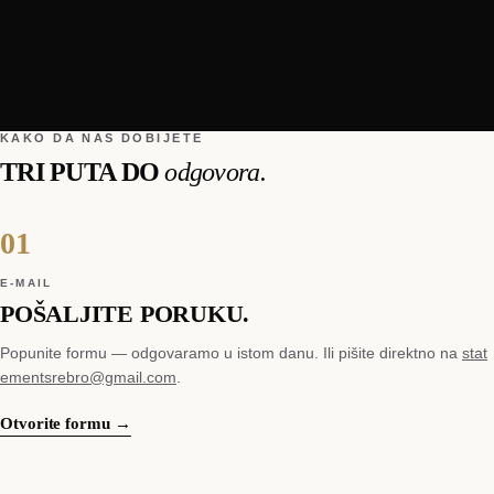
KAKO DA NAS DOBIJETE
TRI PUTA DO
odgovora.
01
E-MAIL
POŠALJITE PORUKU.
Popunite formu — odgovaramo u istom danu. Ili pišite direktno na
stat
ementsrebro@gmail.com
.
Otvorite formu →