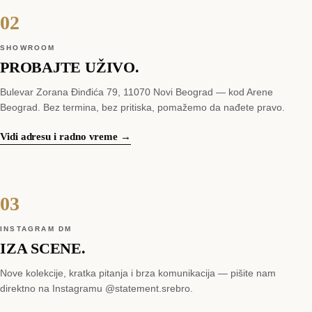
02
SHOWROOM
PROBAJTE UŽIVO.
Bulevar Zorana Đinđića 79
,
11070
Novi Beograd
— kod Arene
Beograd. Bez termina, bez pritiska, pomažemo da nađete pravo.
Vidi adresu i radno vreme →
03
INSTAGRAM DM
IZA SCENE.
Nove kolekcije, kratka pitanja i brza komunikacija — pišite nam
direktno na Instagramu @statement.srebro.