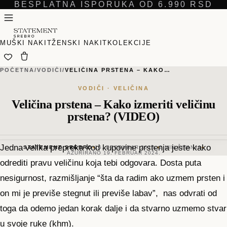
BESPLATNA ISPORUKA OD 6.990 RSD
MUŠKI NAKIT
ŽENSKI NAKIT
KOLEKCIJE
POČETNA
/
VODIČI
/
VELIČINA PRSTENA – KAKO…
VODIČI · VELIČINA
Veličina prstena – Kako izmeriti veličinu
prstena? (VIDEO)
Jedna velika prepreka kod kupovine prstenja jeste kako
STATEMENT SREBRO
16. DECEMBAR 2023.
2
MIN ČITANJA
AŽURIRANO
19. FEBRUAR 2024.
odrediti pravu veličinu koja tebi odgovara. Dosta puta
nesigurnost, razmišljanje “šta da radim ako uzmem prsten i
on mi je previše stegnut ili previše labav”, nas odvrati od
toga da odemo jedan korak dalje i da stvarno uzmemo stvar
u svoje ruke (khm).