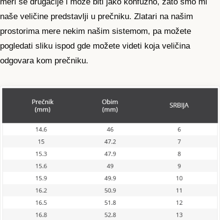
meri se drugačije i može biti jako konfuzno, zato smo mi
naše veličine predstavlji u prečniku. Zlatari na našim
prostorima mere nekim našim sistemom, pa možete
pogledati sliku ispod gde možete videti koja veličina
odgovara kom prečniku.