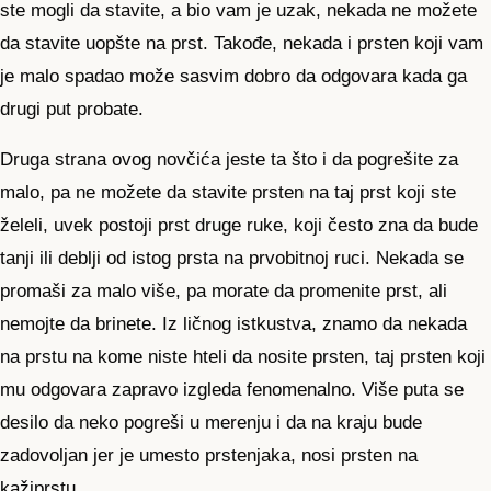
ste mogli da stavite, a bio vam je uzak, nekada ne možete
da stavite uopšte na prst. Takođe, nekada i prsten koji vam
je malo spadao može sasvim dobro da odgovara kada ga
drugi put probate.
Druga strana ovog novčića jeste ta što i da pogrešite za
malo, pa ne možete da stavite prsten na taj prst koji ste
želeli, uvek postoji prst druge ruke, koji često zna da bude
tanji ili deblji od istog prsta na prvobitnoj ruci. Nekada se
promaši za malo više, pa morate da promenite prst, ali
nemojte da brinete. Iz ličnog istkustva, znamo da nekada
na prstu na kome niste hteli da nosite prsten, taj prsten koji
mu odgovara zapravo izgleda fenomenalno. Više puta se
desilo da neko pogreši u merenju i da na kraju bude
zadovoljan jer je umesto prstenjaka, nosi prsten na
kažiprstu.