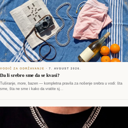
VODIČ ZA ODRŽAVANJE
·
7. AVGUST 2026.
Da li srebro sme da se kvasi?
Tuširanje, more, bazen — kompletna pravila za nošenje srebra u vodi: šta
sme, šta ne sme i kako da vratite sj…