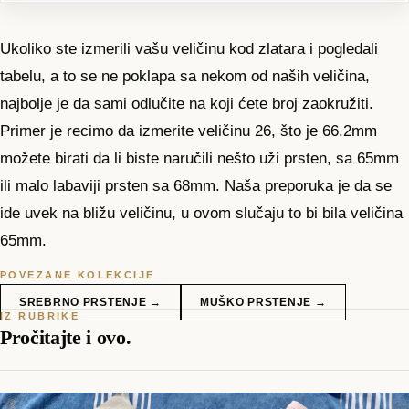
Ukoliko ste izmerili vašu veličinu kod zlatara i pogledali
tabelu, a to se ne poklapa sa nekom od naših veličina,
najbolje je da sami odlučite na koji ćete broj zaokružiti.
Primer je recimo da izmerite veličinu 26, što je 66.2mm
možete birati da li biste naručili nešto uži prsten, sa 65mm
ili malo labaviji prsten sa 68mm. Naša preporuka je da se
ide uvek na bližu veličinu, u ovom slučaju to bi bila veličina
65mm.
POVEZANE KOLEKCIJE
SREBRNO PRSTENJE
→
MUŠKO PRSTENJE
→
IZ RUBRIKE
Pročitajte i ovo.