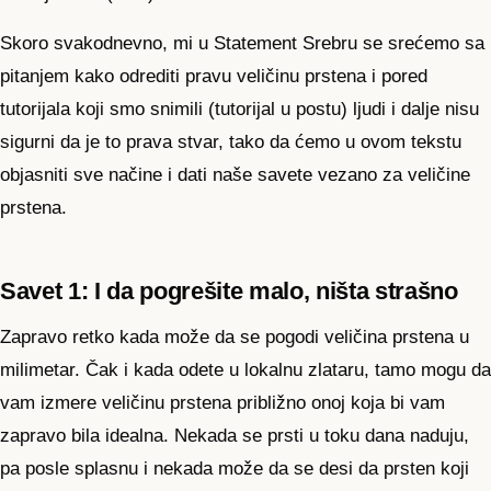
Skoro svakodnevno, mi u Statement Srebru se srećemo sa
pitanjem kako odrediti pravu veličinu prstena i pored
tutorijala koji smo snimili (tutorijal u postu) ljudi i dalje nisu
sigurni da je to prava stvar, tako da ćemo u ovom tekstu
objasniti sve načine i dati naše savete vezano za veličine
prstena.
Savet 1: I da pogrešite malo, ništa strašno
Zapravo retko kada može da se pogodi veličina prstena u
milimetar. Čak i kada odete u lokalnu zlataru, tamo mogu da
vam izmere veličinu prstena približno onoj koja bi vam
zapravo bila idealna. Nekada se prsti u toku dana naduju,
pa posle splasnu i nekada može da se desi da prsten koji