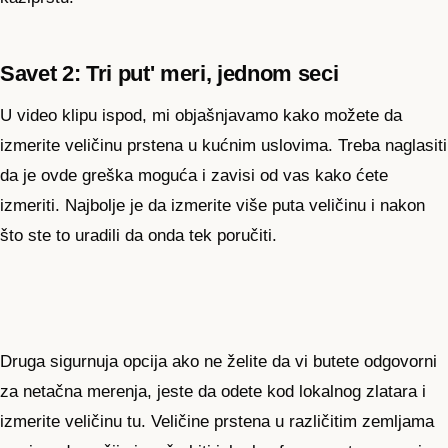
Savet 2: Tri put' meri, jednom seci
U video klipu ispod, mi objašnjavamo kako možete da
izmerite veličinu prstena u kućnim uslovima. Treba naglasiti
da je ovde greška moguća i zavisi od vas kako ćete
izmeriti. Najbolje je da izmerite više puta veličinu i nakon
što ste to uradili da onda tek poručiti.
Druga sigurnuja opcija ako ne želite da vi butete odgovorni
za netačna merenja, jeste da odete kod lokalnog zlatara i
izmerite veličinu tu. Veličine prstena u različitim zemljama