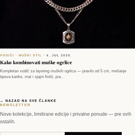
VODIČI · MUŠKI STIL
·
4. JUL 2026.
Kako kombinovati muške ogrlice
Kompletan vodič za layering muških ogrlica — pravilo od 5 cm, mešanje
tipova karike, mat i sjajni finiši, pra…
← NAZAD NA SVE ČLANKE
NEWSLETTER
Nove kolekcije, limitirane edicije i privatne ponude — pre svih
ostalih.