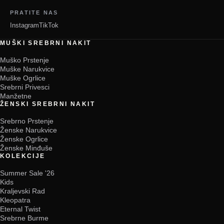
PRATITE NAS
Instagram
TikTok
MUŠKI SREBRNI NAKIT
Muško Prstenje
Muške Narukvice
Muške Ogrlice
Srebrni Privesci
Manžetne
ŽENSKI SREBRNI NAKIT
Srebrno Prstenje
Ženske Narukvice
Ženske Ogrlice
Ženske Minđuše
KOLEKCIJE
Summer Sale '26
Kids
Kraljevski Rad
Kleopatra
Eternal Twist
Srebrne Burme