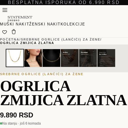
BESPLATNA ISPORUKA OD 6.990 RSD
MUŠKI NAKIT
ŽENSKI NAKIT
KOLEKCIJE
POČETNA
/
SREBRNE OGRLICE (LANČIĆI) ZA ŽENE
/
OGRLICA ZMIJICA ZLATNA
01
01
/
/
06
06
SREBRNE OGRLICE (LANČIĆI) ZA ŽENE
OGRLICA
ZMIJICA ZLATNA
9.890 RSD
Na stanju · još 6 komada