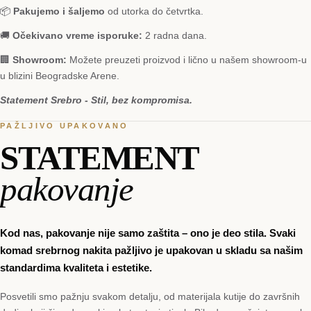
📦
Pakujemo i šaljemo
od utorka do četvrtka.
🚚
Očekivano vreme isporuke:
2 radna dana.
🏢
Showroom:
Možete preuzeti proizvod i lično u našem showroom-u
u blizini Beogradske Arene.
Statement Srebro - Stil, bez kompromisa.
PAŽLJIVO UPAKOVANO
STATEMENT
pakovanje
Kod nas, pakovanje nije samo zaštita – ono je deo stila. Svaki
komad srebrnog nakita pažljivo je upakovan u skladu sa našim
standardima kvaliteta i estetike.
Posvetili smo pažnju svakom detalju, od materijala kutije do završnih