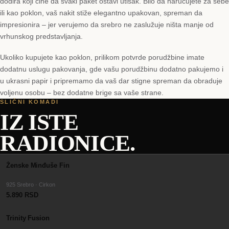
dodira koji čine da svaki paket ostavi utisak. Bilo da naručujete za sebe
ili kao poklon, vaš nakit stiže elegantno upakovan, spreman da
impresionira – jer verujemo da srebro ne zaslužuje ništa manje od
vrhunskog predstavljanja.
Ukoliko kupujete kao poklon, prilikom potvrde porudžbine imate
dodatnu uslugu pakovanja, gde vašu porudžbinu dodatno pakujemo i
u ukrasni papir i pripremamo da vaš dar stigne spreman da obraduje
voljenu osobu – bez dodatne brige sa vaše strane.
SLIČNI KOMADI
IZ ISTE
RADIONICE.
Ženske Minđuše Fin
925 Srebro · Cirkon
5.890 RSD
Trinity Fusion