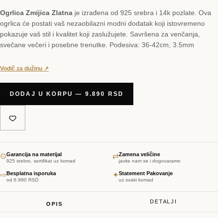
Ogrlica Zmijica Zlatna
je izrađena od 925 srebra i 14k pozlate. Ova
ogrlica će postati vaš nezaobilazni modni dodatak koji istovremeno
pokazuje vaš stil i kvalitet koji zaslužujete. Savršena za venčanja,
svečane večeri i posebne trenutke. Podesiva: 36-42cm, 3.5mm
Vodič za dužinu ↗
DODAJ U KORPU — 9.890 RSD
Garancija na materijal
Zamena veličine
⊙
⇄
925 srebro, sertifikat uz komad
javite nam se i dogovaramo
Besplatna isporuka
Statement Pakovanje
⇨
✦
od 6.990 RSD
uz svaki komad
DETALJI
OPIS