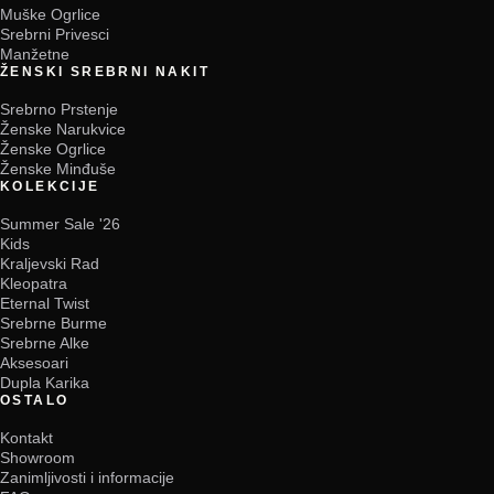
Muške Ogrlice
Srebrni Privesci
Manžetne
ŽENSKI SREBRNI NAKIT
Srebrno Prstenje
Ženske Narukvice
Ženske Ogrlice
Ženske Minđuše
KOLEKCIJE
Summer Sale '26
Kids
Kraljevski Rad
Kleopatra
Eternal Twist
Srebrne Burme
Srebrne Alke
Aksesoari
Dupla Karika
OSTALO
Kontakt
Showroom
Zanimljivosti i informacije