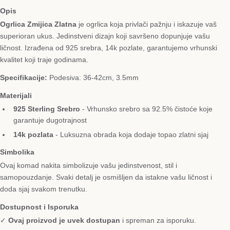
Opis
Ogrlica Zmijica Zlatna
je ogrlica koja privlači pažnju i iskazuje vaš
superioran ukus. Jedinstveni dizajn koji savršeno dopunjuje vašu
ličnost. Izrađena od 925 srebra, 14k pozlate, garantujemo vrhunski
kvalitet koji traje godinama.
Specifikacije:
Podesiva: 36-42cm, 3.5mm
Materijali
925 Sterling Srebro
- Vrhunsko srebro sa 92.5% čistoće koje
garantuje dugotrajnost
14k pozlata
- Luksuzna obrada koja dodaje topao zlatni sjaj
Simbolika
Ovaj komad nakita simbolizuje vašu jedinstvenost, stil i
samopouzdanje. Svaki detalj je osmišljen da istakne vašu ličnost i
doda sjaj svakom trenutku.
Dostupnost i Isporuka
✓
Ovaj proizvod je uvek dostupan
i spreman za isporuku.