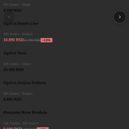
925 Srebro · Klasik
9.490 RSD
−
SALE
13
%
Ogrlica Details Line
925 Srebro · Rodium
10.890 RSD
12.490 RSD
−
13
%
Ogrlica Tenis
925 Srebro · Cirkon
24.490 RSD
Ogrlica Zmijica Srebrna
925 Srebro · Rodium
9.890 RSD
−
SALE
17
%
Kleopatra Muse Minđuše
14k Pozlata · 925 Srebro