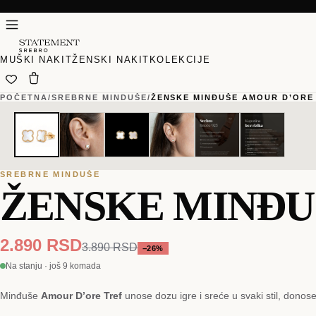
MUŠKI NAKIT
ŽENSKI NAKIT
KOLEKCIJE
POČETNA
/
SREBRNE MINDUŠE
/
ŽENSKE MINĐUŠE AMOUR D’ORE 
01
01
/
/
06
06
SREBRNE MINDUŠE
ŽENSKE MINĐU
2.890 RSD
3.890 RSD
−
26
%
Na stanju · još 9 komada
Minđuše
Amour D’ore Tref
unose dozu igre i sreće u svaki stil, donos