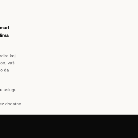
komad
dima
dira koji
lon, vaš
mo da
nu uslugu
bez dodatne