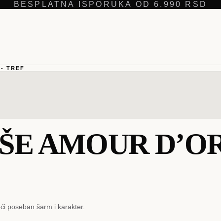
BESPLATNA ISPORUKA OD 6.990 RSD
- TREF
ŠE AMOUR D’OR
eći poseban šarm i karakter.