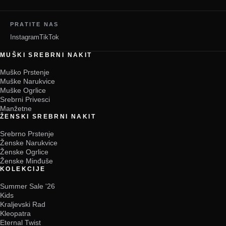
PRATITE NAS
Instagram
TikTok
MUŠKI SREBRNI NAKIT
Muško Prstenje
Muške Narukvice
Muške Ogrlice
Srebrni Privesci
Manžetne
ŽENSKI SREBRNI NAKIT
Srebrno Prstenje
Ženske Narukvice
Ženske Ogrlice
Ženske Minđuše
KOLEKCIJE
Summer Sale '26
Kids
Kraljevski Rad
Kleopatra
Eternal Twist