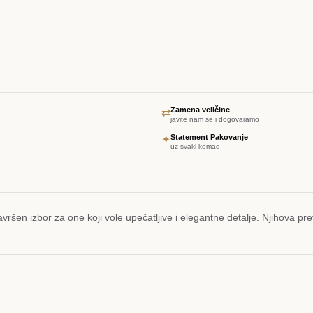
Zamena veličine
⇄
javite nam se i dogovaramo
Statement Pakovanje
✦
uz svaki komad
vršen izbor za one koji vole upečatljive i elegantne detalje. Njihova pre