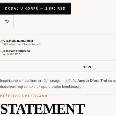
DODAJ U KORPU — 2.890 RSD
Garancija na materijal
⊙
925 srebro, sertifikat uz komad
Besplatna isporuka
⇨
od 6.990 RSD
OPIS
Inspirisane simbolikom sreće i snage, minđuše
Amour D’ore Tref
su sa
dodatkom koji se lako uklapa u svaku kombinaciju.
PAŽLJIVO UPAKOVANO
STATEMENT