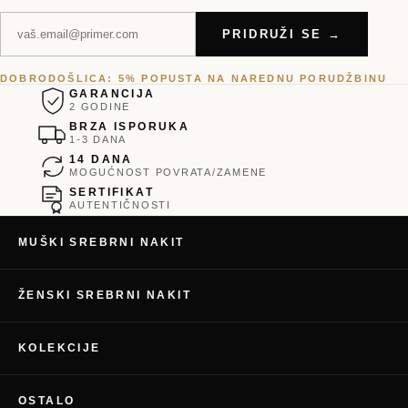
PRIDRUŽI SE →
DOBRODOŠLICA: 5% POPUSTA NA NAREDNU PORUDŽBINU
GARANCIJA
2 GODINE
BRZA ISPORUKA
1-3 DANA
14 DANA
MOGUĆNOST POVRATA/ZAMENE
SERTIFIKAT
AUTENTIČNOSTI
MUŠKI SREBRNI NAKIT
ŽENSKI SREBRNI NAKIT
KOLEKCIJE
OSTALO