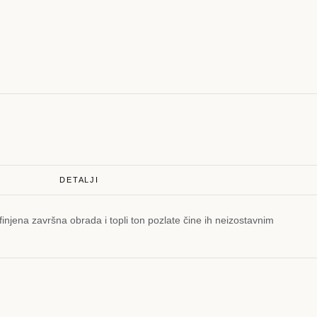
DETALJI
finjena završna obrada i topli ton pozlate čine ih neizostavnim