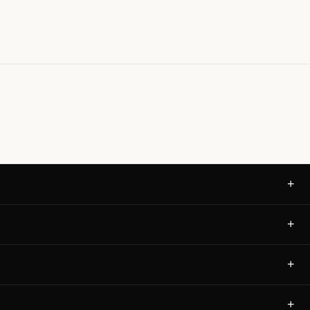
+
+
+
+