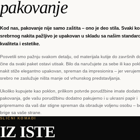
pakovanje
Kod nas, pakovanje nije samo zaštita – ono je deo stila. Svaki 
srebrnog nakita pažljivo je upakovan u skladu sa našim standar
kvaliteta i estetike.
Posvetili smo pažnju svakom detalju, od materijala kutije do završnih do
čine da svaki paket ostavi utisak. Bilo da naručujete za sebe ili kao pok
nakit stiže elegantno upakovan, spreman da impresionira – jer veruje
srebro ne zaslužuje ništa manje od vrhunskog predstavljanja.
Ukoliko kupujete kao poklon, prilikom potvrde porudžbine imate dodat
pakovanja, gde vašu porudžbinu dodatno pakujemo i u ukrasni papir i
pripremamo da vaš dar stigne spreman da obraduje voljenu osobu – 
brige sa vaše strane.
SLIČNI KOMADI
IZ ISTE