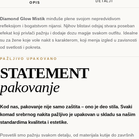
DETALJI
OPIS
Diamond Glow Mistik
minđuše plene svojom nepredvidivom
refleksijom i bogatstvom nijansi. Njihov blistavi odsjaj stvara poseban
efekat koji privlači pažnju i dodaje dozu magije svakom outfitu. Idealne
su za žene koje vole nakit s karakterom, koji menja izgled u zavisnosti
od svetlosti i pokreta.
PAŽLJIVO UPAKOVANO
STATEMENT
pakovanje
Kod nas, pakovanje nije samo zaštita – ono je deo stila. Svaki
komad srebrnog nakita pažljivo je upakovan u skladu sa našim
standardima kvaliteta i estetike.
Posvetili smo pažnju svakom detalju, od materijala kutije do završnih