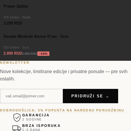
Prsten Zaštite
925 Srebro · Klasik
3.290 RSD
−
SALE
26
%
Ženske Minđuše Amour D’ore - Srce
925 Srebro · Srce
2.890 RSD
3.890 RSD
−
26
%
NEWSLETTER
Nove kolekcije, limitirane edicije i privatne ponude — pre svih
ostalih.
PRIDRUŽI SE →
DOBRODOŠLICA: 5% POPUSTA NA NAREDNU PORUDŽBINU
GARANCIJA
2 GODINE
BRZA ISPORUKA
1-3 DANA