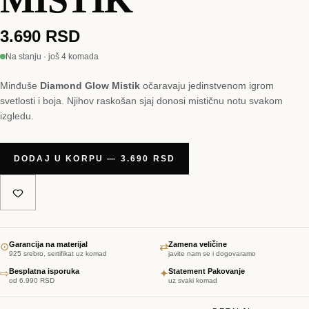
MISTIK
3.690 RSD
Na stanju · još 4 komada
Minđuše
Diamond Glow Mistik
očaravaju jedinstvenom igrom
svetlosti i boja. Njihov raskošan sjaj donosi mističnu notu svakom
izgledu.
DODAJ U KORPU — 3.690 RSD
Garancija na materijal
Zamena veličine
⊙
⇄
925 srebro, sertifikat uz komad
javite nam se i dogovaramo
Besplatna isporuka
Statement Pakovanje
⇨
✦
od 6.990 RSD
uz svaki komad