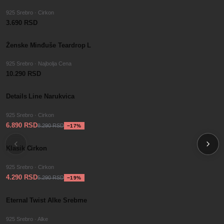
925 Srebro · Cirkon
3.690 RSD
Ženske Minđuše Teardrop L
925 Srebro · Najbolja Cena
10.290 RSD
−
SALE
17
%
Details Line Narukvica
925 Srebro · Cirkon
6.890 RSD
8.290 RSD
−
17
%
−
SALE
19
%
Klasik Cirkon
925 Srebro · Cirkon
4.290 RSD
5.290 RSD
−
19
%
−
SALE
22
%
Eternal Twist Alke Srebrne
925 Srebro · Alke