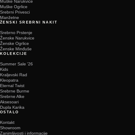
Muške Narukvice
Muške Ogrlice
Srebrni Privesci
Manžetne
ŽENSKI SREBRNI NAKIT
Srebrno Prstenje
Ženske Narukvice
Ženske Ogrlice
Ženske Minđuše
KOLEKCIJE
Summer Sale '26
Kids
Kraljevski Rad
Kleopatra
Eternal Twist
Srebrne Burme
Srebrne Alke
Aksesoari
Dupla Karika
OSTALO
Kontakt
Showroom
Zanimljivosti i informacije