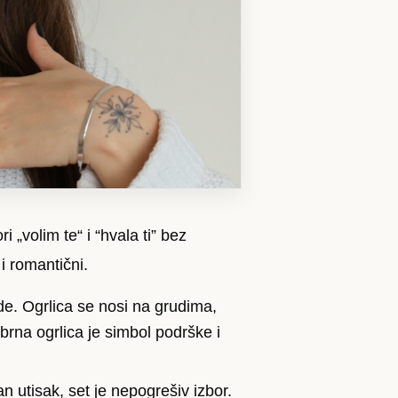
 „volim te“ i “hvala ti” bez
 i romantični.
de. Ogrlica se nosi na grudima,
brna ogrlica je simbol podrške i
n utisak, set je nepogrešiv izbor.