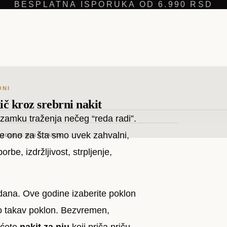
BESPLATNA ISPORUKA OD 6.990 RSD
ONI
ič kroz srebrni nakit
zamku traženja nečeg “reda radi”.
sve ono za šta smo uvek zahvalni,
 2026.
4
MIN ČITANJA
be, izdržljivost, strpljenje,
dana. Ove godine izaberite poklon
o takav poklon. Bezvremen,