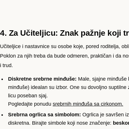
4. Za Učiteljicu: Znak pažnje koji t
Učiteljice i nastavnice su osobe koje, pored roditelja, o
Poklon za njih treba da bude odmeren, praktičan i da nos
i trud.
Diskretne srebrne minđuše:
Male, sjajne minđuše 
minđuše) idealan su izbor. One su dovoljno suptilne 
licu poseban sjaj.
Pogledajte ponudu
srebrnih minđuša sa cirkonom.
Srebrna ogrlica sa simbolom:
Ogrlica je savršen iz
diskretna. Birajte simbole koji nose značenje:
besko