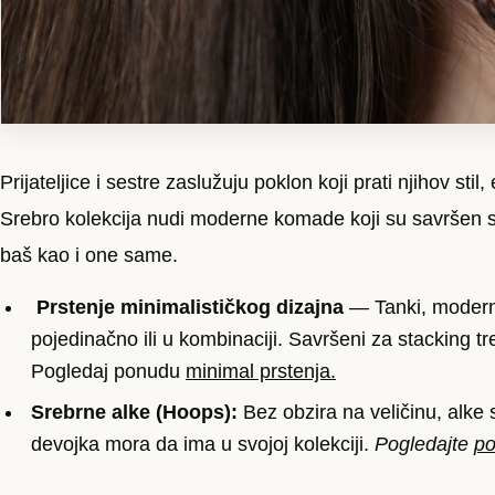
Prijateljice i sestre zaslužuju poklon koji prati njihov sti
Srebro kolekcija nudi moderne komade koji su savršen 
baš kao i one same.
Prstenje minimalističkog dizajna
— Tanki, moderni
pojedinačno ili u kombinaciji. Savršeni za stacking t
Pogledaj ponudu
minimal prstenja.
Srebrne alke (Hoops):
Bez obzira na veličinu, alke
devojka mora da ima u svojoj kolekciji.
Pogledajte
po