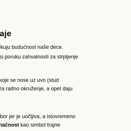
raje
blikuju budućnost naše dece.
i poruku zahvalnosti za strpljenje
koje se nose uz uvo (stud
za radno okruženje, a opet daju
bor jer je uočljiva, a istovremeno
načnost
kao simbol trajne