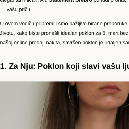
elegantan i ličan. A u
Statement Srebro
ponudi
pronaći
— vašu priču.
U ovom vodiču pripremili smo pažljivo birane preporuk
životu, kako biste pronašli idealan poklon za 8. mart bez 
našoj online prodaji nakita, savršen poklon je udaljen sa
1. Za Nju: Poklon koji slavi vašu l