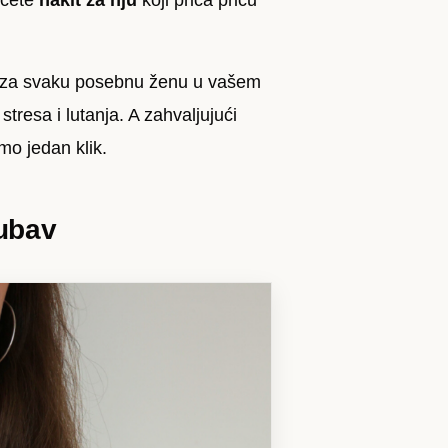
 ćete
nakit za nju
koji priča priču
e za svaku posebnu ženu u vašem
stresa i lutanja. A zahvaljujući
mo jedan klik.
jubav