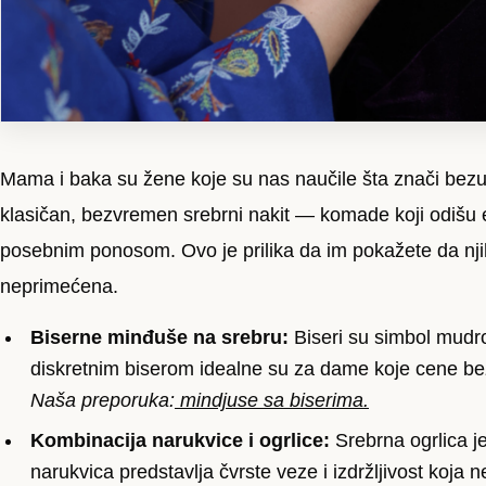
Mama i baka su žene koje su nas naučile šta znači bezusl
klasičan, bezvremen srebrni nakit — komade koji odišu el
posebnim ponosom. Ovo je prilika da im pokažete da njih
neprimećena.
Biserne minđuše na srebru:
Biseri su simbol mudro
diskretnim biserom idealne su za dame koje cene b
Naša preporuka:
mindjuse sa biserima.
Kombinacija narukvice i ogrlice:
Srebrna ogrlica je
narukvica predstavlja čvrste veze i izdržljivost koja