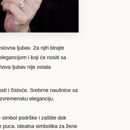
ovna ljubav. Za njih birajte
egancijom i koji će nositi sa
ova ljubav nije ostala
sti i čistoće. Srebrne naušnice sa
ezvremensku eleganciju.
 simbol podrške i zaštite dok
 ne puca. Idealna simbolika za žene