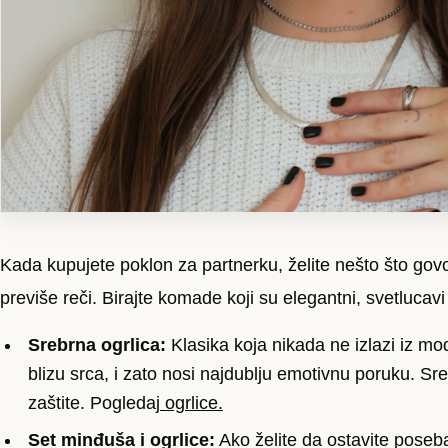
Kada kupujete poklon za partnerku, želite nešto što govori
previše reči. Birajte komade koji su elegantni, svetlucavi
Srebrna ogrlica:
Klasika koja nikada ne izlazi iz mo
blizu srca, i zato nosi najdublju emotivnu poruku. Sre
zaštite.
Pogledaj
ogrlice.
Set minđuša i ogrlice:
Ako želite da ostavite poseba