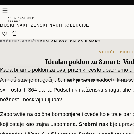
MUŠKI NAKIT
ŽENSKI NAKIT
KOLEKCIJE
POČETNA
/
VODIČI
/
IDEALAN POKLON ZA 8.MART…
VODIČI · POKL
Idealan poklon za 8.mart: Vod
Kada biramo poklon za ovaj praznik, često upadnemo u 
Ali naš stav je drugačiji: 8. mart je samo podsetnik na 
STATEMENT SREBRO
26. FEBRUAR
svih ostalih 364 dana. Podsetnik na žensku snagu, tihe bor
nežnost i beskrajnu ljubav.
Zaboravite na obične bombonjere i cveće koje traje par 
koji ostaje kao trajna uspomena.
Srebrni nakit
je uprav