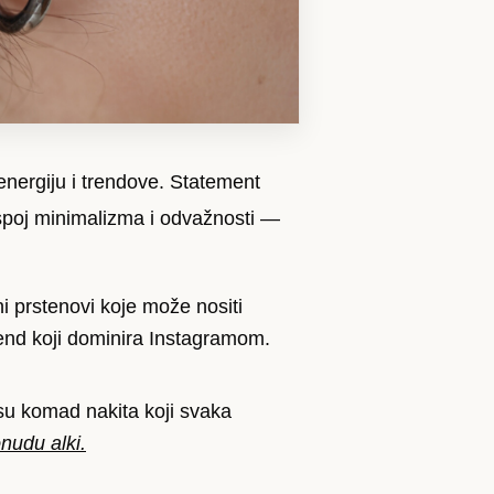
l, energiju i trendove. Statement
spoj minimalizma i odvažnosti —
 prstenovi koje može nositi
rend koji dominira Instagramom.
 su komad nakita koji svaka
nudu alki.