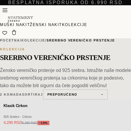
BESPLATNA ISPORUKA OD 6.990 RSD
MUŠKI NAKIT
ŽENSKI NAKIT
KOLEKCIJE
POČETNA
/
KOLEKCIJE
/
SRERBNO VERENIČKO PRSTENJE
KOLEKCIJA
SRERBNO VERENIČKO PRSTENJE
Žensko vereničko prstenje od 925 srebra. Istražite naše modele
srebrnog vereničkog prstenja sa cirkonima koje je podesivo,
tako da možete biti sigurni da ćete pogoditi veličinu!
2
KOMADA
SORTIRAJ
−
SALE
19
%
Klasik Cirkon
925 Srebro · Cirkon
4.290 RSD
5.290 RSD
−
19
%