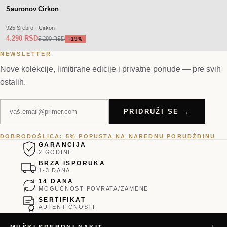
−
SALE
19
%
Sauronov Cirkon
925 Srebro · Cirkon
4.290 RSD
5.290 RSD
−
19
%
NEWSLETTER
Nove kolekcije, limitirane edicije i privatne ponude — pre svih
ostalih.
PRIDRUŽI SE →
DOBRODOŠLICA: 5% POPUSTA NA NAREDNU PORUDŽBINU
GARANCIJA
2 GODINE
BRZA ISPORUKA
1-3 DANA
14 DANA
MOGUĆNOST POVRATA/ZAMENE
SERTIFIKAT
AUTENTIČNOSTI