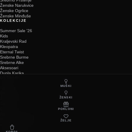
Ženske Narukvice
Ženske Ogrlice
Ženske Minđuše
KOLEKCIJE
Summer Sale '26
Kids
Kraljevski Rad
Kleopatra
Eternal Twist
Srebrne Burme
Srebrne Alke
Aksesoari
Dupla Karika
OSTALO
MUŠKI
Kontakt
Showroom
ŽENSKI
Zanimljivosti i informacije
FAQ
O nama
POKLONI
Politika isporuke i povraćaja
Politika privatnosti
ŽELJE
© 2026 Statement Srebro
·
Beograd, Srbija
KORPA