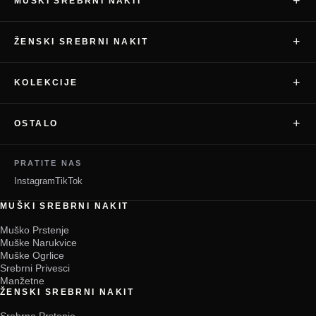
+
MUŠKI SREBRNI NAKIT
+
ŽENSKI SREBRNI NAKIT
+
KOLEKCIJE
+
OSTALO
PRATITE NAS
Instagram
TikTok
MUŠKI SREBRNI NAKIT
Muško Prstenje
Muške Narukvice
Muške Ogrlice
Srebrni Privesci
Manžetne
ŽENSKI SREBRNI NAKIT
Srebrno Prstenje