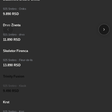
925 Srebro · Oniks
9.890 RSD
Drvo Života
925 Srebro · drvo
11.890 RSD
Skeletor Firenca
925 Srebro · Fleur-de-lis
13.890 RSD
Trinity Fusion
925 Srebro · Klasik
9.490 RSD
Krst
925 Srebro · Krst