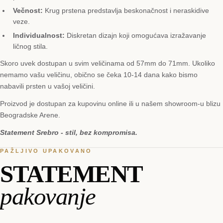
Večnost:
Krug prstena predstavlja beskonačnost i neraskidive
veze.
Individualnost:
Diskretan dizajn koji omogućava izražavanje
ličnog stila.
Skoro uvek dostupan u svim veličinama od 57mm do 71mm. Ukoliko
nemamo vašu veličinu, obično se čeka 10-14 dana kako bismo
nabavili prsten u vašoj veličini.
Proizvod je dostupan za kupovinu online ili u našem showroom-u blizu
Beogradske Arene.
Statement Srebro - stil, bez kompromisa.
PAŽLJIVO UPAKOVANO
STATEMENT
pakovanje