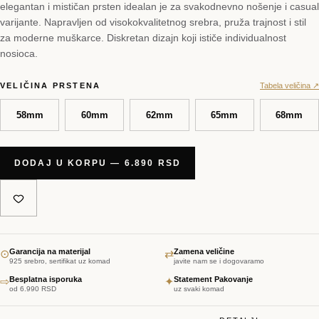
elegantan i mističan prsten idealan je za svakodnevno nošenje i casual
varijante. Napravljen od visokokvalitetnog srebra, pruža trajnost i stil
za moderne muškarce. Diskretan dizajn koji ističe individualnost
nosioca.
VELIČINA PRSTENA
Tabela veličina ↗
58mm
60mm
62mm
65mm
68mm
DODAJ U KORPU — 6.890 RSD
Garancija na materijal
Zamena veličine
⊙
⇄
925 srebro, sertifikat uz komad
javite nam se i dogovaramo
Besplatna isporuka
Statement Pakovanje
⇨
✦
od 6.990 RSD
uz svaki komad