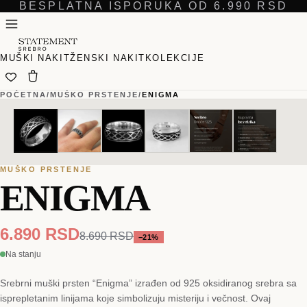
BESPLATNA ISPORUKA OD 6.990 RSD
MUŠKI NAKIT
ŽENSKI NAKIT
KOLEKCIJE
POČETNA
/
MUŠKO PRSTENJE
/
ENIGMA
01
01
/
/
06
06
MUŠKO PRSTENJE
ENIGMA
6.890 RSD
8.690 RSD
−
21
%
Na stanju
Srebrni muški prsten “Enigma” izrađen od 925 oksidiranog srebra sa
isprepletanim linijama koje simbolizuju misteriju i večnost. Ovaj