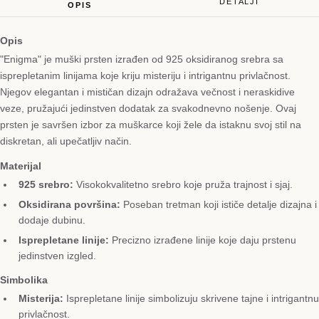
DETALJI
OPIS
Opis
"Enigma" je muški prsten izrađen od 925 oksidiranog srebra sa
isprepletanim linijama koje kriju misteriju i intrigantnu privlačnost.
Njegov elegantan i mističan dizajn odražava večnost i neraskidive
veze, pružajući jedinstven dodatak za svakodnevno nošenje. Ovaj
prsten je savršen izbor za muškarce koji žele da istaknu svoj stil na
diskretan, ali upečatljiv način.
Materijal
925 srebro:
Visokokvalitetno srebro koje pruža trajnost i sjaj.
Oksidirana površina:
Poseban tretman koji ističe detalje dizajna i
dodaje dubinu.
Isprepletane linije:
Precizno izrađene linije koje daju prstenu
jedinstven izgled.
Simbolika
Misterija:
Isprepletane linije simbolizuju skrivene tajne i intrigantnu
privlačnost.