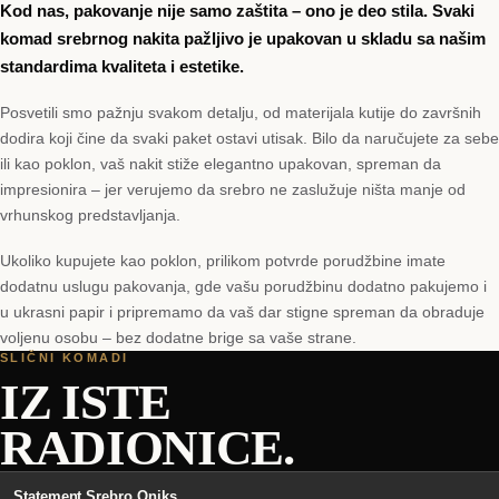
Kod nas, pakovanje nije samo zaštita – ono je deo stila. Svaki
komad srebrnog nakita pažljivo je upakovan u skladu sa našim
standardima kvaliteta i estetike.
Posvetili smo pažnju svakom detalju, od materijala kutije do završnih
dodira koji čine da svaki paket ostavi utisak. Bilo da naručujete za sebe
ili kao poklon, vaš nakit stiže elegantno upakovan, spreman da
impresionira – jer verujemo da srebro ne zaslužuje ništa manje od
vrhunskog predstavljanja.
Ukoliko kupujete kao poklon, prilikom potvrde porudžbine imate
dodatnu uslugu pakovanja, gde vašu porudžbinu dodatno pakujemo i
u ukrasni papir i pripremamo da vaš dar stigne spreman da obraduje
voljenu osobu – bez dodatne brige sa vaše strane.
SLIČNI KOMADI
IZ ISTE
RADIONICE.
Statement Srebro Oniks