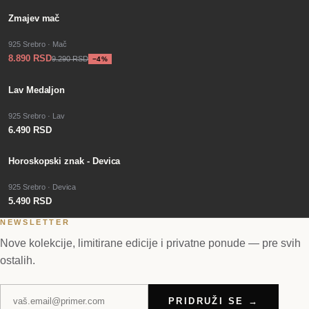
−
SALE
4
%
Zmajev mač
925 Srebro · Mač
8.890 RSD
9.290 RSD
−
4
%
Lav Medaljon
925 Srebro · Lav
6.490 RSD
Horoskopski znak - Devica
925 Srebro · Devica
5.490 RSD
NEWSLETTER
Nove kolekcije, limitirane edicije i privatne ponude — pre svih
ostalih.
PRIDRUŽI SE →