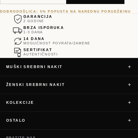
DOBRODOŠLICA: 5% POPUSTA NA NAREDNU PORUDŽBINU
GARANCIJA
2 GODINE
BRZA ISPORUKA
1-3 DANA
14 DANA
MOGUĆNOST POVRATA/ZAMENE
SERTIFIKAT
AUTENTIČNOSTI
+
MUŠKI SREBRNI NAKIT
+
ŽENSKI SREBRNI NAKIT
+
KOLEKCIJE
+
OSTALO
PRATITE NAS