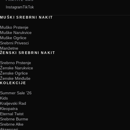
Instagram
TikTok
MUŠKI SREBRNI NAKIT
Muško Prstenje
Muške Narukvice
Muške Ogrlice
Srebrni Privesci
Manžetne
ŽENSKI SREBRNI NAKIT
Srebrno Prstenje
Ženske Narukvice
Ženske Ogrlice
Ženske Minđuše
KOLEKCIJE
Summer Sale '26
Kids
Kraljevski Rad
Kleopatra
Eternal Twist
Srebrne Burme
Srebrne Alke
Aksesoari