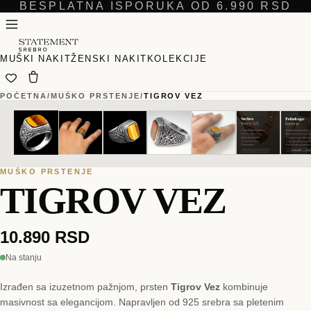
BESPLATNA ISPORUKA OD 6.990 RSD
MUŠKI NAKIT
ŽENSKI NAKIT
KOLEKCIJE
POČETNA
/
MUŠKO PRSTENJE
/
TIGROV VEZ
01
01
/
/
08
08
MUŠKO PRSTENJE
TIGROV VEZ
10.890 RSD
Na stanju
Izrađen sa izuzetnom pažnjom, prsten
Tigrov Vez
kombinuje
masivnost sa elegancijom. Napravljen od 925 srebra sa pletenim