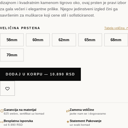
dizajnom i kvadratnim kamenom tigrovo oko, ovaj prsten je pravi izbor
za gala večeri i elegantne prilike. Njegov jedinstveni izgled čini ga
savršenim za muškarce koji cene stil i sofisticiranost.
VELIČINA PRSTENA
Tabela veličina ↗
58mm
60mm
62mm
65mm
68mm
70mm
DODAJ U KORPU — 10.890 RSD
Garancija na materijal
Zamena veličine
⊙
⇄
925 srebro, sertifikat uz komad
javite nam se i dogovaramo
Besplatna isporuka
Statement Pakovanje
⇨
✦
od 6.990 RSD
uz svaki komad