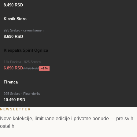
8.490 RSD
Klasik Sidro
925 Srebro · crveni kamen
8.690 RSD
−
SALE
8
%
Kleopatra Spirit Ogrlica
14k Pozlata · 925 Srebro
6.890 RSD
7.490 RSD
−
8
%
Firenca
925 Srebro · Fleur-de-lis
10.490 RSD
NEWSLETTER
Nove kolekcije, limitirane edicije i privatne ponude — pre svih
ostalih.