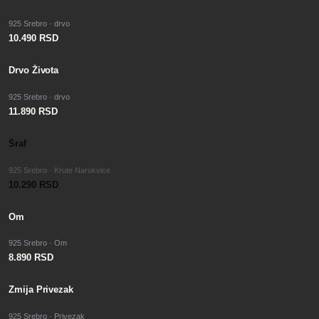
925 Srebro · drvo
10.490 RSD
Drvo Života
925 Srebro · drvo
11.890 RSD
Šraf
925 Srebro · Krute Narukvice
10.290 RSD
Om
925 Srebro · Om
8.890 RSD
Zmija Privezak
925 Srebro · Privezak