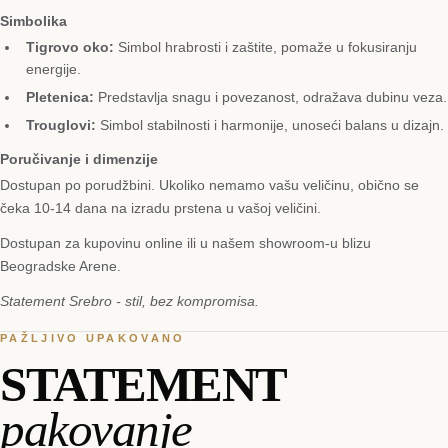
Simbolika
Tigrovo oko:
Simbol hrabrosti i zaštite, pomaže u fokusiranju
energije.
Pletenica:
Predstavlja snagu i povezanost, odražava dubinu veza.
Trouglovi:
Simbol stabilnosti i harmonije, unoseći balans u dizajn.
Poručivanje i dimenzije
Dostupan po porudžbini. Ukoliko nemamo vašu veličinu, obično se
čeka 10-14 dana na izradu prstena u vašoj veličini.
Dostupan za kupovinu online ili u našem showroom-u blizu
Beogradske Arene.
Statement Srebro - stil, bez kompromisa.
PAŽLJIVO UPAKOVANO
STATEMENT
pakovanje