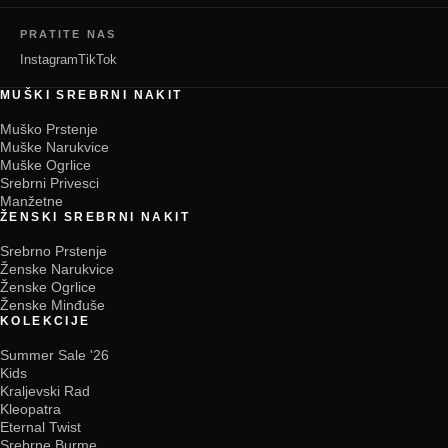
PRATITE NAS
Instagram
TikTok
MUŠKI SREBRNI NAKIT
Muško Prstenje
Muške Narukvice
Muške Ogrlice
Srebrni Privesci
Manžetne
ŽENSKI SREBRNI NAKIT
Srebrno Prstenje
Ženske Narukvice
Ženske Ogrlice
Ženske Minđuše
KOLEKCIJE
Summer Sale '26
Kids
Kraljevski Rad
Kleopatra
Eternal Twist
Srebrne Burme