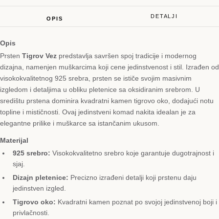
DETALJI
OPIS
Opis
Prsten
Tigrov Vez
predstavlja savršen spoj tradicije i modernog
dizajna, namenjen muškarcima koji cene jedinstvenost i stil. Izrađen od
visokokvalitetnog 925 srebra, prsten se ističe svojim masivnim
izgledom i detaljima u obliku pletenice sa oksidiranim srebrom. U
središtu prstena dominira kvadratni kamen tigrovo oko, dodajući notu
topline i mističnosti. Ovaj jedinstveni komad nakita idealan je za
elegantne prilike i muškarce sa istančanim ukusom.
Materijal
925 srebro:
Visokokvalitetno srebro koje garantuje dugotrajnost i
sjaj.
Dizajn pletenice:
Precizno izrađeni detalji koji prstenu daju
jedinstven izgled.
Tigrovo oko:
Kvadratni kamen poznat po svojoj jedinstvenoj boji i
privlačnosti.