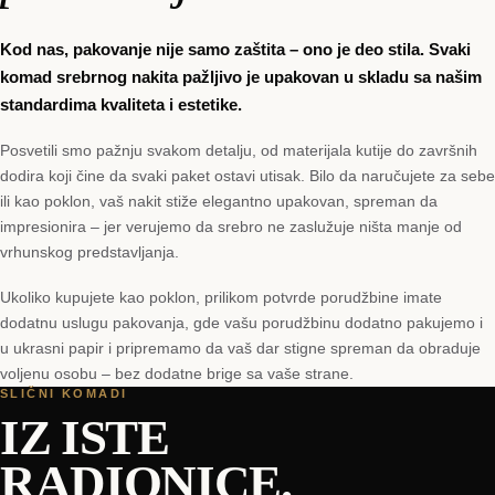
Kod nas, pakovanje nije samo zaštita – ono je deo stila. Svaki
komad srebrnog nakita pažljivo je upakovan u skladu sa našim
standardima kvaliteta i estetike.
Posvetili smo pažnju svakom detalju, od materijala kutije do završnih
dodira koji čine da svaki paket ostavi utisak. Bilo da naručujete za sebe
ili kao poklon, vaš nakit stiže elegantno upakovan, spreman da
impresionira – jer verujemo da srebro ne zaslužuje ništa manje od
vrhunskog predstavljanja.
Ukoliko kupujete kao poklon, prilikom potvrde porudžbine imate
dodatnu uslugu pakovanja, gde vašu porudžbinu dodatno pakujemo i
u ukrasni papir i pripremamo da vaš dar stigne spreman da obraduje
voljenu osobu – bez dodatne brige sa vaše strane.
SLIČNI KOMADI
IZ ISTE
RADIONICE.