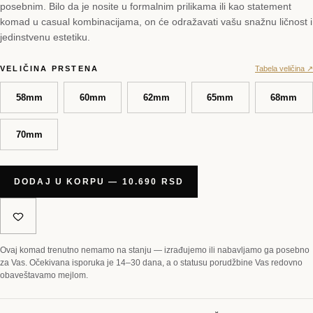
posebnim. Bilo da je nosite u formalnim prilikama ili kao statement
komad u casual kombinacijama, on će odražavati vašu snažnu ličnost i
jedinstvenu estetiku.
VELIČINA PRSTENA
Tabela veličina ↗
58mm
60mm
62mm
65mm
68mm
70mm
DODAJ U KORPU — 10.690 RSD
Ovaj komad trenutno nemamo na stanju — izrađujemo ili nabavljamo ga posebno
za Vas. Očekivana isporuka je 14–30 dana, a o statusu porudžbine Vas redovno
obaveštavamo mejlom.