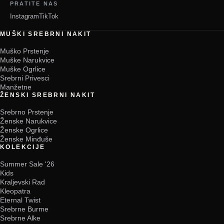
PRATITE NAS
Instagram
TikTok
MUŠKI SREBRNI NAKIT
Muško Prstenje
Muške Narukvice
Muške Ogrlice
Srebrni Privesci
Manžetne
ŽENSKI SREBRNI NAKIT
Srebrno Prstenje
Ženske Narukvice
Ženske Ogrlice
Ženske Minđuše
KOLEKCIJE
Summer Sale '26
Kids
Kraljevski Rad
Kleopatra
Eternal Twist
Srebrne Burme
Srebrne Alke