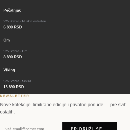
Pečatnjak
925 Srebro · Muški Bestselleri
6.890 RSD
Om
925 Srebro · Om
8.890 RSD
Viking
925 Srebro · Sekira
13.890 RSD
NEWSLETTER
Nove kolekcije, limitirane edicije i privatne ponude — pre svih
ostalih.
PRIDRUŽI SE →