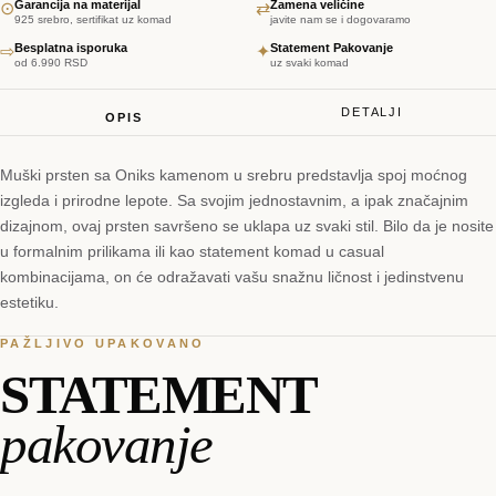
Garancija na materijal
Zamena veličine
⊙
⇄
925 srebro, sertifikat uz komad
javite nam se i dogovaramo
Besplatna isporuka
Statement Pakovanje
⇨
✦
od 6.990 RSD
uz svaki komad
DETALJI
OPIS
Muški prsten sa Oniks kamenom u srebru predstavlja spoj moćnog
izgleda i prirodne lepote. Sa svojim jednostavnim, a ipak značajnim
dizajnom, ovaj prsten savršeno se uklapa uz svaki stil. Bilo da je nosite
u formalnim prilikama ili kao statement komad u casual
kombinacijama, on će odražavati vašu snažnu ličnost i jedinstvenu
estetiku.
PAŽLJIVO UPAKOVANO
STATEMENT
pakovanje