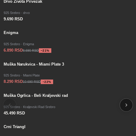
PO PORUDŽBINI
Drvo Života Privezak
925 Srebro · drvo
9.690 RSD
−
SALE
21
%
Enigma
925 Srebro · Enigma
6.890 RSD
8.690 RSD
−
21
%
−
SALE
22
%
Muška Narukvica - Miami Plate 3
925 Srebro · Miami Plate
8.290 RSD
10.690 RSD
−
22
%
Muška Ogrlica - Beli Kraljevski rad
925 Srebro · Kraljevski Rad Srebro
45.490 RSD
Crni Triangl