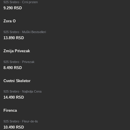
925 Srebro · Crni prsten
9.290 RSD
Zora O
925 Srebro · Muški Bestselleri
13.890 RSD
Zmija Privezak
925 Srebro · Privezak
8.490 RSD
Cvetni Skeletor
925 Srebro · Najbolja Cena
14.490 RSD
Firenca
925 Srebro · Fleur-de-lis
10.490 RSD