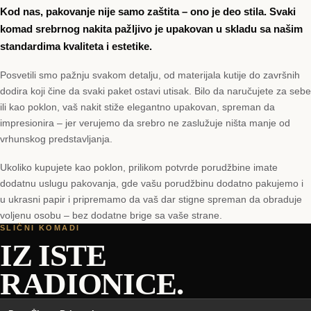
Kod nas, pakovanje nije samo zaštita – ono je deo stila. Svaki
komad srebrnog nakita pažljivo je upakovan u skladu sa našim
standardima kvaliteta i estetike.
Posvetili smo pažnju svakom detalju, od materijala kutije do završnih
dodira koji čine da svaki paket ostavi utisak. Bilo da naručujete za sebe
ili kao poklon, vaš nakit stiže elegantno upakovan, spreman da
impresionira – jer verujemo da srebro ne zaslužuje ništa manje od
vrhunskog predstavljanja.
Ukoliko kupujete kao poklon, prilikom potvrde porudžbine imate
dodatnu uslugu pakovanja, gde vašu porudžbinu dodatno pakujemo i
u ukrasni papir i pripremamo da vaš dar stigne spreman da obraduje
voljenu osobu – bez dodatne brige sa vaše strane.
SLIČNI KOMADI
IZ ISTE
RADIONICE.