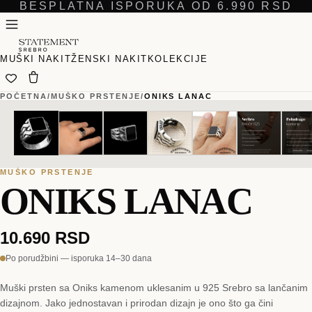
BESPLATNA ISPORUKA OD 6.990 RSD
MUŠKI NAKIT
ŽENSKI NAKIT
KOLEKCIJE
POČETNA
/
MUŠKO PRSTENJE
/
ONIKS LANAC
01
01
/
/
08
08
MUŠKO PRSTENJE
ONIKS LANAC
10.690 RSD
Po porudžbini — isporuka 14–30 dana
Muški prsten sa Oniks kamenom uklesanim u 925 Srebro sa lančanim
dizajnom. Jako jednostavan i prirodan dizajn je ono što ga čini