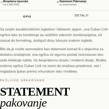
Besplatna isporuka
Statement Pakovanje
⇨
✦
od 6.990 RSD
uz svaki komad
DETALJI
OPIS
Sa svojim karakterističnim izgledom i blistavim sjajem, ova Cuban Link
ogrlica lako se kombinuje sa različitim odevnim kombinacijama, od
casual do formalnog, dodajući dozu luksuza svakom izgledu.
Bilo da je nosite samostalno kao statement komad ili u slojevima za
dodatnu izražajnost, ova ogrlica će sigurno postati neizostavan deo
vaše kolekcije nakita. Uz besprekornu izradu i moderni dizajn, Muška
srebrna ogrlica Cuban Link ne samo da izražava posebnost, već i
naglašava ljubav prema vrhunskom stilu i kvalitetu.
PAŽLJIVO UPAKOVANO
STATEMENT
pakovanje