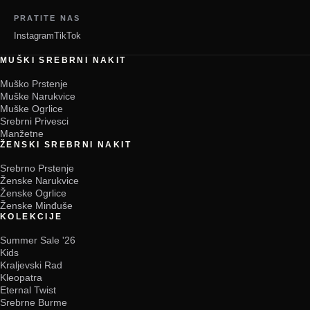
PRATITE NAS
Instagram
TikTok
MUŠKI SREBRNI NAKIT
Muško Prstenje
Muške Narukvice
Muške Ogrlice
Srebrni Privesci
Manžetne
ŽENSKI SREBRNI NAKIT
Srebrno Prstenje
Ženske Narukvice
Ženske Ogrlice
Ženske Minđuše
KOLEKCIJE
Summer Sale '26
Kids
Kraljevski Rad
Kleopatra
Eternal Twist
Srebrne Burme