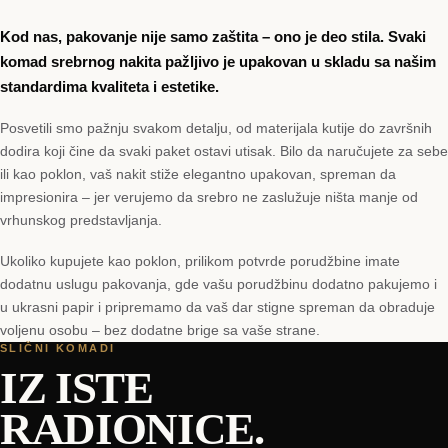
Kod nas, pakovanje nije samo zaštita – ono je deo stila. Svaki
komad srebrnog nakita pažljivo je upakovan u skladu sa našim
standardima kvaliteta i estetike.
Posvetili smo pažnju svakom detalju, od materijala kutije do završnih
dodira koji čine da svaki paket ostavi utisak. Bilo da naručujete za sebe
ili kao poklon, vaš nakit stiže elegantno upakovan, spreman da
impresionira – jer verujemo da srebro ne zaslužuje ništa manje od
vrhunskog predstavljanja.
Ukoliko kupujete kao poklon, prilikom potvrde porudžbine imate
dodatnu uslugu pakovanja, gde vašu porudžbinu dodatno pakujemo i
u ukrasni papir i pripremamo da vaš dar stigne spreman da obraduje
voljenu osobu – bez dodatne brige sa vaše strane.
SLIČNI KOMADI
IZ ISTE
RADIONICE.