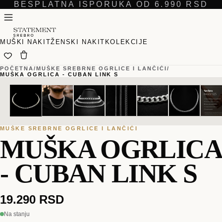
BESPLATNA ISPORUKA OD 6.990 RSD
MUŠKI NAKIT
ŽENSKI NAKIT
KOLEKCIJE
POČETNA
/
MUŠKE SREBRNE OGRLICE I LANČIĆI
/
MUŠKA OGRLICA - CUBAN LINK S
01
01
/
/
08
08
MUŠKE SREBRNE OGRLICE I LANČIĆI
MUŠKA OGRLICA
- CUBAN LINK S
19.290 RSD
Na stanju