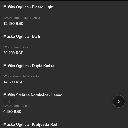
Muška Ogrlica - Figaro Light
925 Srebro · Figaro - 3pa1
13.890 RSD
Muška Ogrlica - Barli
925 Srebro · Barli
30.290 RSD
Muška Ogrlica - Dupla Karika
925 Srebro · Dupla Karika
14.690 RSD
Muška Srebrna Narukvica - Lanac
925 Srebro · Lanac
4.890 RSD
SALE
Muška Ogrlica - Kraljevski Rad