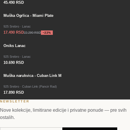
45.490 RSD
−
SALE
22
%
Muška Ogrlica - Miami Plate
925 Srebro · Lanac
17.490 RSD
22.290 RSD
−
22
%
PO PORUDŽBINI
Oniks Lanac
925 Srebro · Lanac
10.690 RSD
Muška narukvica - Cuban Link M
925 Srebro · Cuban Link (Pancir Rad)
17.890 RSD
NEWSLETTER
Nove kolekcije, limitirane edicije i privatne ponude — pre svih
ostalih.