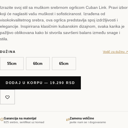
Izrazite svoj stil sa muškom srebrnom ogrlicom Cuban Link. Pravi izbor
koji će naglasiti vašu muškost i sofisticiranost. Izrađena od
visokokvalitetnog srebra, ova ogrlica predstavlja spoj izdržljivosti i
elegancije. Inspirirana klasičnim kubanskim dizajnom, svaka karika je
pažljivo oblikovana kako bi stvorila savršeni balans između snage i
stila.
DUŽINA
Vodič za dužinu ↗
55cm
60cm
65cm
DODAJ U KORPU — 19.290 RSD
Garancija na materijal
Zamena veličine
⊙
⇄
925 srebro, sertifikat uz komad
javite nam se i dogovaramo