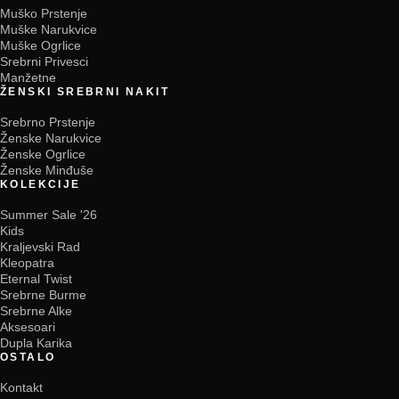
Muško Prstenje
Muške Narukvice
Muške Ogrlice
Srebrni Privesci
Manžetne
ŽENSKI SREBRNI NAKIT
Srebrno Prstenje
Ženske Narukvice
Ženske Ogrlice
Ženske Minđuše
KOLEKCIJE
Summer Sale '26
Kids
Kraljevski Rad
Kleopatra
Eternal Twist
Srebrne Burme
Srebrne Alke
Aksesoari
Dupla Karika
OSTALO
Kontakt