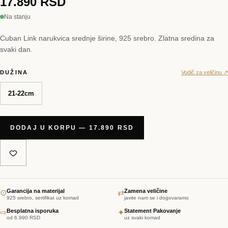
17.890 RSD
Na stanju
Cuban Link narukvica srednje širine, 925 srebro. Zlatna sredina za
svaki dan.
DUŽINA
Vodič za veličinu ↗
21-22cm
DODAJ U KORPU — 17.890 RSD
Garancija na materijal
Zamena veličine
⊙
⇄
925 srebro, sertifikat uz komad
javite nam se i dogovaramo
Besplatna isporuka
Statement Pakovanje
⇨
✦
od 6.990 RSD
uz svaki komad