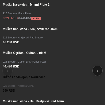
−
SALE
22
%
Muška Narukvica - Miami Plate 2
925 Srebro · Miami Plate
8.290 RSD
10.690 RSD
−
22
%
Muška narukvica - Kraljevski rad 4mm
925 Srebro · Kraljevski Rad Srebro
16.290 RSD
Muška Ogrlica - Cuban Link M
925 Srebro · Cuban Link (Pancir Rad)
44.490 RSD
Držač za Stavljanje Narukvice
925 Srebro · Najbolja Cena
590 RSD
Muška narukvica - Beli Kraljevski rad 4mm