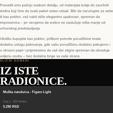
Posvetili smo pažnju svakom detalju, od materijala kutije do završnih
dodira koji čine da svaki paket ostavi utisak. Bilo da naručujete za sebe
ili kao poklon, vaš nakit stiže elegantno upakovan, spreman da
impresionira – jer verujemo da srebro ne zaslužuje ništa manje od
vrhunskog predstavljanja.
Ukoliko kupujete kao poklon, prilikom potvrde porudžbine imate
dodatnu uslugu pakovanja, gde vašu porudžbinu dodatno pakujemo i
u ukrasni papir i pripremamo da vaš dar stigne spreman da obraduje
voljenu osobu – bez dodatne brige sa vaše strane.
SLIČNI KOMADI
IZ ISTE
RADIONICE.
Muška narukvica - Figaro Light
3 pa 1 · 925 Srebro
5.290 RSD