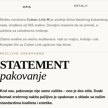
DETALJI
OPIS
Muška narukvica
Cuban Link M
je srednja širina klasičnog kubanskog
rada, izrađena od 925 srebra. Dovoljno masivna da se primeti, a
udobna za celodnevno nošenje.
Zlatna sredina za većinu muškaraca: radi uz majicu, košulju i sat.
Komplet čini sa Cuban Link ogrlicom iste širine.
PAŽLJIVO UPAKOVANO
STATEMENT
pakovanje
Kod nas, pakovanje nije samo zaštita – ono je deo stila. Svaki
komad srebrnog nakita pažljivo je upakovan u skladu sa našim
standardima kvaliteta i estetike.