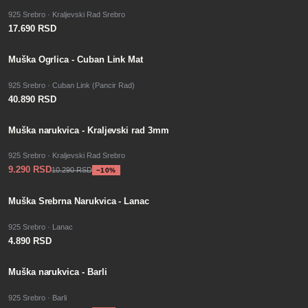
925 Srebro · Kraljevski Rad Srebro
17.690 RSD
PO PORUDŽBINI
Muška Ogrlica - Cuban Link Mat
925 Srebro · Cuban Link (Pancir Rad)
40.890 RSD
−
SALE
10
%
Muška narukvica - Kraljevski rad 3mm
925 Srebro · Kraljevski Rad Srebro
9.290 RSD
10.290 RSD
−
10
%
Muška Srebrna Narukvica - Lanac
925 Srebro · Lanac
4.890 RSD
−
SALE
6
%
Muška narukvica - Barli
925 Srebro · Barli