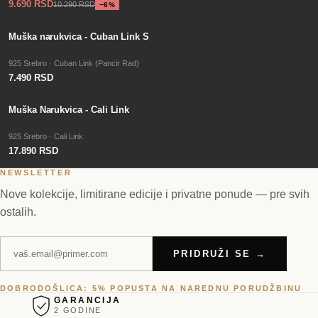
9.690 RSD
10.290 RSD
−
6
%
Muška narukvica - Cuban Link S
925 Srebro · Cuban Link (Pancir Rad)
7.490 RSD
Muška Narukvica - Cali Link
925 Srebro · Cali Link
17.890 RSD
NEWSLETTER
Nove kolekcije, limitirane edicije i privatne ponude — pre svih
ostalih.
PRIDRUŽI SE →
DOBRODOŠLICA: 5% POPUSTA NA NAREDNU PORUDŽBINU
GARANCIJA
2 GODINE