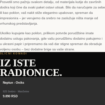
Posvetili smo pažnju svakom detalju, od materijala kutije do završnih
dodira koji čine da svaki paket ostavi utisak. Bilo da naručujete za sebe
ili kao poklon, vaš nakit stiže elegantno upakovan, spreman da
impresionira – jer verujemo da srebro ne zaslužuje ništa manje od
vrhunskog predstavljanja.
Ukoliko kupujete kao poklon, prilikom potvrde porudžbine imate
dodatnu uslugu pakovanja, gde vašu porudžbinu dodatno pakujemo i
u ukrasni papir i pripremamo da vaš dar stigne spreman da obraduje
voljenu osobu – bez dodatne brige sa vaše strane.
SLIČNI KOMADI
IZ ISTE
RADIONICE.
Neptun - Oniks
925 Srebro · Manžetne
9.890 RSD