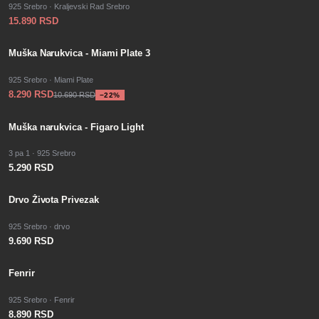
925 Srebro · Kraljevski Rad Srebro
15.890 RSD
−
SALE
22
%
Muška Narukvica - Miami Plate 3
925 Srebro · Miami Plate
8.290 RSD
10.690 RSD
−
22
%
Muška narukvica - Figaro Light
3 pa 1 · 925 Srebro
5.290 RSD
PO PORUDŽBINI
Drvo Života Privezak
925 Srebro · drvo
9.690 RSD
Fenrir
925 Srebro · Fenrir
8.890 RSD