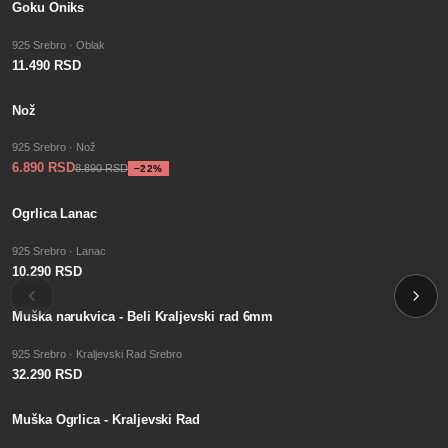
Goku Oniks
925 Srebro · Oblak
11.490 RSD
−
SALE
22
%
Nož
925 Srebro · Nož
6.890 RSD
8.890 RSD
−
22
%
Ogrlica Lanac
925 Srebro · Lanac
10.290 RSD
Muška narukvica - Beli Kraljevski rad 6mm
925 Srebro · Kraljevski Rad Srebro
32.290 RSD
SALE
Muška Ogrlica - Kraljevski Rad