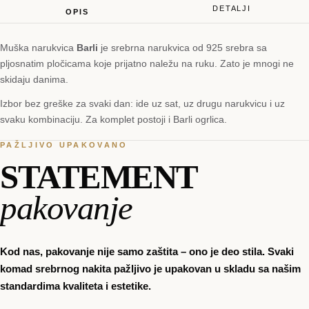
DETALJI
OPIS
Muška narukvica
Barli
je srebrna narukvica od 925 srebra sa
pljosnatim pločicama koje prijatno naležu na ruku. Zato je mnogi ne
skidaju danima.
Izbor bez greške za svaki dan: ide uz sat, uz drugu narukvicu i uz
svaku kombinaciju. Za komplet postoji i Barli ogrlica.
PAŽLJIVO UPAKOVANO
STATEMENT
pakovanje
Kod nas, pakovanje nije samo zaštita – ono je deo stila. Svaki
komad srebrnog nakita pažljivo je upakovan u skladu sa našim
standardima kvaliteta i estetike.