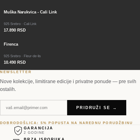
Muška Narukvica - Cali Link
925 Srebro · Cali Link
17.890 RSD
Firenca
925 Srebro · Fleur-de-lis
10.490 RSD
NEWSLETTER
Nove kolekcije, limitirane edicije i privatne ponude — pre svih
ostalih.
PRIDRUŽI SE →
DOBRODOŠLICA: 5% POPUSTA NA NAREDNU PORUDŽBINU
GARANCIJA
2 GODINE
BRZA ISPORUKA