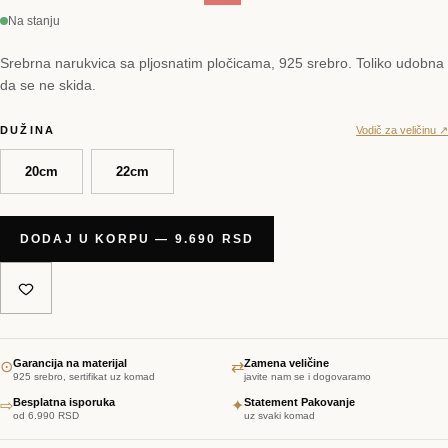
Na stanju
Srebrna narukvica sa pljosnatim pločicama, 925 srebro. Toliko udobna
da se ne skida.
DUŽINA
Vodič za veličinu ↗
20cm
22cm
DODAJ U KORPU — 9.690 RSD
Garancija na materijal
Zamena veličine
⊙
⇄
925 srebro, sertifikat uz komad
javite nam se i dogovaramo
Besplatna isporuka
Statement Pakovanje
⇨
✦
od 6.990 RSD
uz svaki komad