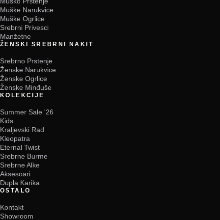
Muško Prstenje
Muške Narukvice
Muške Ogrlice
Srebrni Privesci
Manžetne
ŽENSKI SREBRNI NAKIT
Srebrno Prstenje
Ženske Narukvice
Ženske Ogrlice
Ženske Minđuše
KOLEKCIJE
Summer Sale '26
Kids
Kraljevski Rad
Kleopatra
Eternal Twist
Srebrne Burme
Srebrne Alke
Aksesoari
Dupla Karika
OSTALO
Kontakt
Showroom