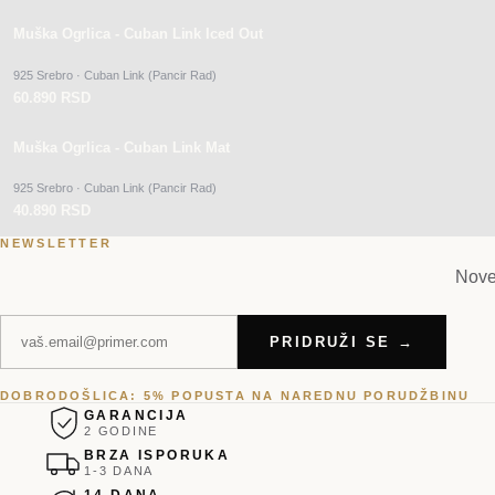
PO PORUDŽBINI
Muška Ogrlica - Cuban Link Iced Out
925 Srebro · Cuban Link (Pancir Rad)
60.890 RSD
PO PORUDŽBINI
Muška Ogrlica - Cuban Link Mat
925 Srebro · Cuban Link (Pancir Rad)
40.890 RSD
NEWSLETTER
Nove 
PRIDRUŽI SE →
DOBRODOŠLICA: 5% POPUSTA NA NAREDNU PORUDŽBINU
GARANCIJA
2 GODINE
BRZA ISPORUKA
1-3 DANA
14 DANA