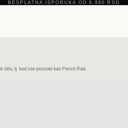
BESPLATNA ISPORUKA OD 6.990 RSD
nk stilu, tj. kod nas poznato kao Pancir Rad.