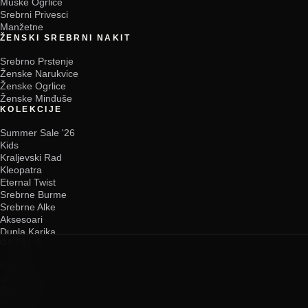
Muške Ogrlice
Srebrni Privesci
Manžetne
ŽENSKI SREBRNI NAKIT
Srebrno Prstenje
Ženske Narukvice
Ženske Ogrlice
Ženske Minđuše
KOLEKCIJE
Summer Sale '26
Kids
Kraljevski Rad
Kleopatra
Eternal Twist
Srebrne Burme
Srebrne Alke
Aksesoari
Dupla Karika
OSTALO
Kontakt
Showroom
Zanimljivosti i informacije
FAQ