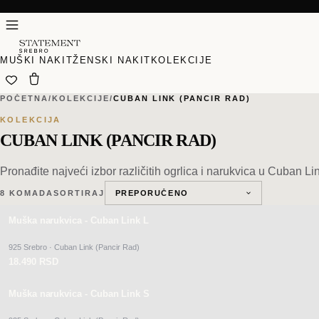
MUŠKI NAKIT
ŽENSKI NAKIT
KOLEKCIJE
POČETNA
/
KOLEKCIJE
/
CUBAN LINK (PANCIR RAD)
KOLEKCIJA
CUBAN LINK (PANCIR RAD)
Pronađite najveći izbor različitih ogrlica i narukvica u Cuban Li
8
KOMADA
SORTIRAJ
Muška narukvica - Cuban Link L
925 Srebro · Cuban Link (Pancir Rad)
18.490 RSD
Muška narukvica - Cuban Link S