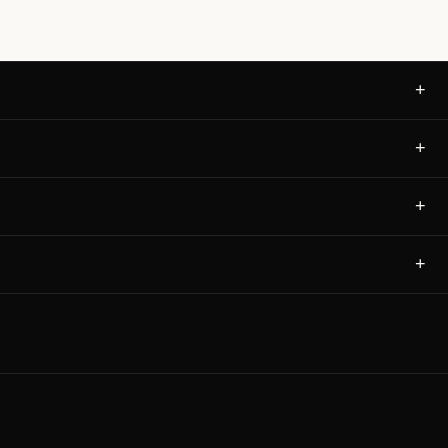
+
+
+
+