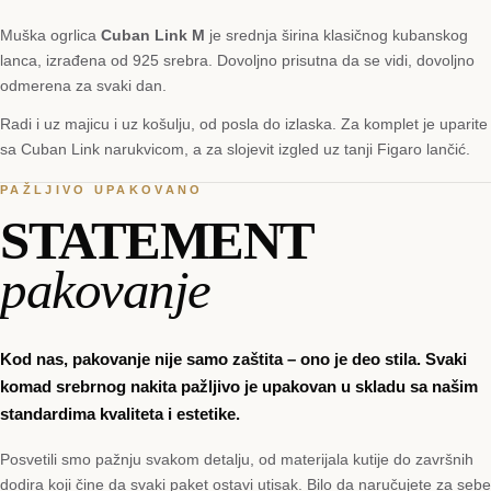
Muška ogrlica
Cuban Link M
je srednja širina klasičnog kubanskog
lanca, izrađena od 925 srebra. Dovoljno prisutna da se vidi, dovoljno
odmerena za svaki dan.
Radi i uz majicu i uz košulju, od posla do izlaska. Za komplet je uparite
sa Cuban Link narukvicom, a za slojevit izgled uz tanji Figaro lančić.
PAŽLJIVO UPAKOVANO
STATEMENT
pakovanje
Kod nas, pakovanje nije samo zaštita – ono je deo stila. Svaki
komad srebrnog nakita pažljivo je upakovan u skladu sa našim
standardima kvaliteta i estetike.
Posvetili smo pažnju svakom detalju, od materijala kutije do završnih
dodira koji čine da svaki paket ostavi utisak. Bilo da naručujete za sebe