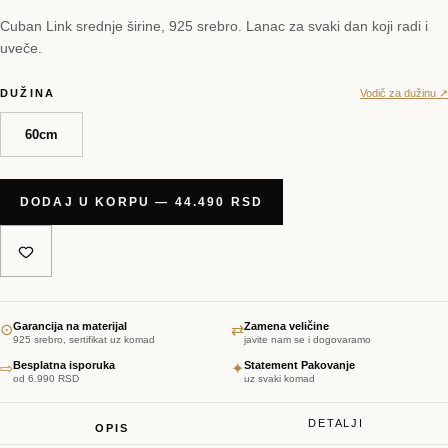
Cuban Link srednje širine, 925 srebro. Lanac za svaki dan koji radi i
uveče.
DUŽINA
Vodič za dužinu ↗
60cm
DODAJ U KORPU — 44.490 RSD
Garancija na materijal
Zamena veličine
⊙
⇄
925 srebro, sertifikat uz komad
javite nam se i dogovaramo
Besplatna isporuka
Statement Pakovanje
⇨
✦
od 6.990 RSD
uz svaki komad
DETALJI
OPIS