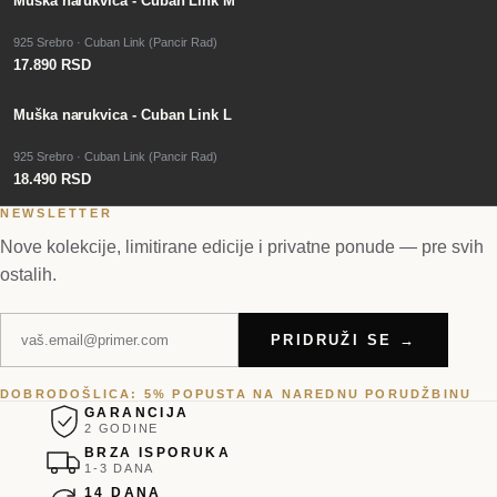
Muška narukvica - Cuban Link M
925 Srebro · Cuban Link (Pancir Rad)
17.890 RSD
Muška narukvica - Cuban Link L
925 Srebro · Cuban Link (Pancir Rad)
18.490 RSD
NEWSLETTER
Nove kolekcije, limitirane edicije i privatne ponude — pre svih
ostalih.
PRIDRUŽI SE →
DOBRODOŠLICA: 5% POPUSTA NA NAREDNU PORUDŽBINU
GARANCIJA
2 GODINE
BRZA ISPORUKA
1-3 DANA
14 DANA