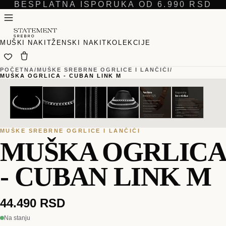
BESPLATNA ISPORUKA OD 6.990 RSD
MUŠKI NAKIT
ŽENSKI NAKIT
KOLEKCIJE
POČETNA
/
MUŠKE SREBRNE OGRLICE I LANČIĆI
/
MUŠKA OGRLICA - CUBAN LINK M
01
01
/
/
06
06
MUŠKE SREBRNE OGRLICE I LANČIĆI
MUŠKA OGRLICA
- CUBAN LINK M
44.490 RSD
Na stanju