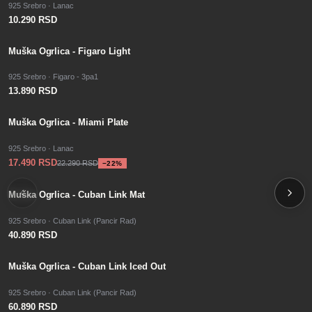
925 Srebro · Lanac
10.290 RSD
Muška Ogrlica - Figaro Light
925 Srebro · Figaro - 3pa1
13.890 RSD
−
SALE
22
%
Muška Ogrlica - Miami Plate
925 Srebro · Lanac
17.490 RSD
22.290 RSD
−
22
%
PO PORUDŽBINI
Muška Ogrlica - Cuban Link Mat
925 Srebro · Cuban Link (Pancir Rad)
40.890 RSD
PO PORUDŽBINI
Muška Ogrlica - Cuban Link Iced Out
925 Srebro · Cuban Link (Pancir Rad)
60.890 RSD