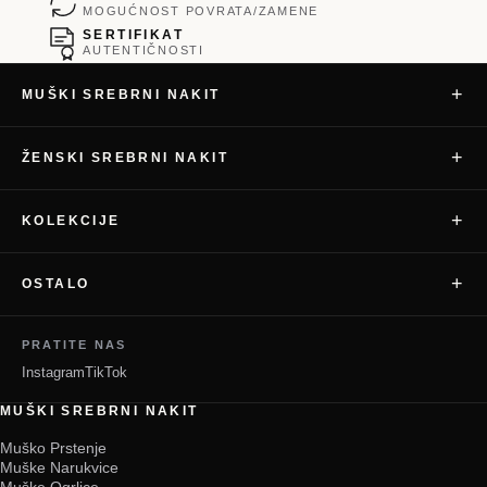
MOGUĆNOST POVRATA/ZAMENE
SERTIFIKAT
AUTENTIČNOSTI
+
MUŠKI SREBRNI NAKIT
+
ŽENSKI SREBRNI NAKIT
+
KOLEKCIJE
+
OSTALO
PRATITE NAS
Instagram
TikTok
MUŠKI SREBRNI NAKIT
Muško Prstenje
Muške Narukvice
Muške Ogrlice