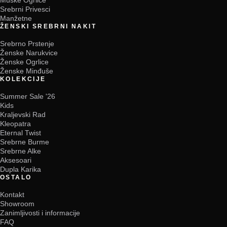
Srebrni Privesci
Manžetne
ŽENSKI SREBRNI NAKIT
Srebrno Prstenje
Ženske Narukvice
Ženske Ogrlice
Ženske Minđuše
KOLEKCIJE
Summer Sale '26
Kids
Kraljevski Rad
Kleopatra
Eternal Twist
Srebrne Burme
Srebrne Alke
Aksesoari
Dupla Karika
OSTALO
Kontakt
Showroom
Zanimljivosti i informacije
FAQ