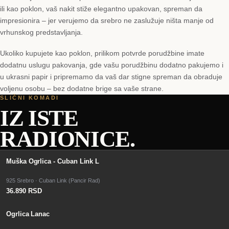
ili kao poklon, vaš nakit stiže elegantno upakovan, spreman da
impresionira – jer verujemo da srebro ne zaslužuje ništa manje od
vrhunskog predstavljanja.
Ukoliko kupujete kao poklon, prilikom potvrde porudžbine imate
dodatnu uslugu pakovanja, gde vašu porudžbinu dodatno pakujemo i
u ukrasni papir i pripremamo da vaš dar stigne spreman da obraduje
voljenu osobu – bez dodatne brige sa vaše strane.
SLIČNI KOMADI
IZ ISTE
RADIONICE.
Muška Ogrlica - Cuban Link L
925 Srebro · Cuban Link (Pancir Rad)
36.890 RSD
Ogrlica Lanac