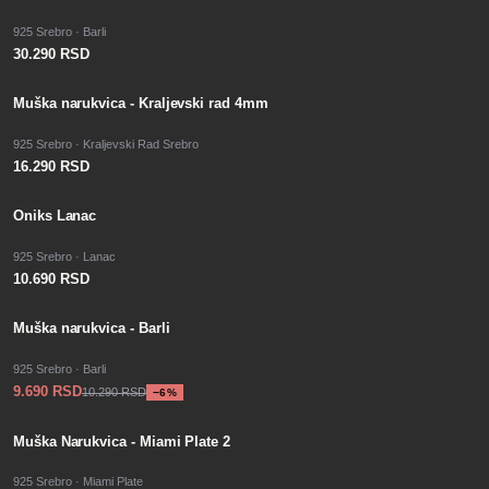
925 Srebro · Barli
30.290 RSD
Muška narukvica - Kraljevski rad 4mm
925 Srebro · Kraljevski Rad Srebro
16.290 RSD
PO PORUDŽBINI
Oniks Lanac
925 Srebro · Lanac
10.690 RSD
−
SALE
6
%
Muška narukvica - Barli
925 Srebro · Barli
9.690 RSD
10.290 RSD
−
6
%
−
SALE
22
%
Muška Narukvica - Miami Plate 2
925 Srebro · Miami Plate