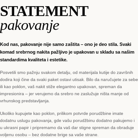
STATEMENT
pakovanje
Kod nas, pakovanje nije samo zaštita – ono je deo stila. Svaki
komad srebrnog nakita pažljivo je upakovan u skladu sa našim
standardima kvaliteta i estetike.
Posvetili smo pažnju svakom detalju, od materijala kutije do završnih
dodira koji čine da svaki paket ostavi utisak. Bilo da naručujete za sebe
ili kao poklon, vaš nakit stiže elegantno upakovan, spreman da
impresionira – jer verujemo da srebro ne zaslužuje ništa manje od
vrhunskog predstavljanja.
Ukoliko kupujete kao poklon, prilikom potvrde porudžbine imate
dodatnu uslugu pakovanja, gde vašu porudžbinu dodatno pakujemo i
u ukrasni papir i pripremamo da vaš dar stigne spreman da obraduje
voljenu osobu – bez dodatne brige sa vaše strane.