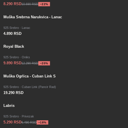
8.290 RSD
10.690 RSD
−
22
%
Muška Srebrna Narukvica - Lanac
925 Srebro · Lanac
4.890 RSD
−
SALE
20
%
Royal Black
925 Srebro · Oniks
9.890 RSD
12.290 RSD
−
20
%
Muška Ogrlica - Cuban Link S
925 Srebro · Cuban Link (Pancir Rad)
19.290 RSD
−
SALE
18
%
Labris
925 Srebro · Privezak
5.290 RSD
6.490 RSD
−
18
%