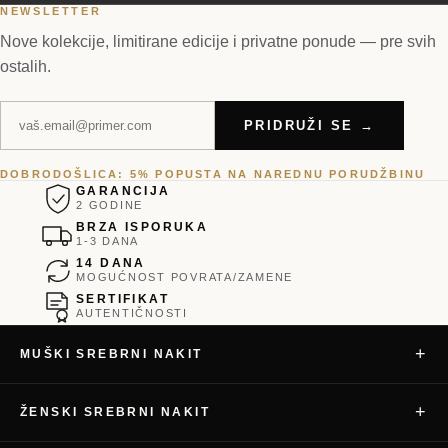
NEWSLETTER
Nove kolekcije, limitirane edicije i privatne ponude — pre svih
ostalih.
PRIDRUŽI SE →
DOBRODOŠLICA: 5% POPUSTA NA NAREDNU PORUDŽBINU
GARANCIJA
2 GODINE
BRZA ISPORUKA
1-3 DANA
14 DANA
MOGUĆNOST POVRATA/ZAMENE
SERTIFIKAT
AUTENTIČNOSTI
+
MUŠKI SREBRNI NAKIT
+
ŽENSKI SREBRNI NAKIT