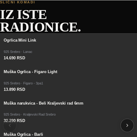
SLIČNI KOMADI
IZ ISTE
RADIONICE.
Ogrlica Mini Link
925 Srebro · Lanac
14.690 RSD
Muška Ogrlica - Figaro Light
925 Srebro · Figaro - 3pa1
13.890 RSD
Muška narukvica - Beli Kraljevski rad 6mm
925 Srebro · Kraljevski Rad Srebro
32.290 RSD
Muška Ogrlica - Barli