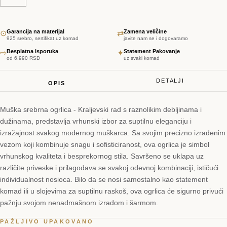
Garancija na materijal
Zamena veličine
⊙
⇄
925 srebro, sertifikat uz komad
javite nam se i dogovaramo
Besplatna isporuka
Statement Pakovanje
⇨
✦
od 6.990 RSD
uz svaki komad
DETALJI
OPIS
Muška srebrna ogrlica - Kraljevski rad s raznolikim debljinama i
dužinama, predstavlja vrhunski izbor za suptilnu eleganciju i
izražajnost svakog modernog muškarca. Sa svojim precizno izrađenim
vezom koji kombinuje snagu i sofisticiranost, ova ogrlica je simbol
vrhunskog kvaliteta i besprekornog stila. Savršeno se uklapa uz
različite priveske i prilagođava se svakoj odevnoj kombinaciji, ističući
individualnost nosioca. Bilo da se nosi samostalno kao statement
komad ili u slojevima za suptilnu raskoš, ova ogrlica će sigurno privući
pažnju svojom nenadmašnom izradom i šarmom.
PAŽLJIVO UPAKOVANO