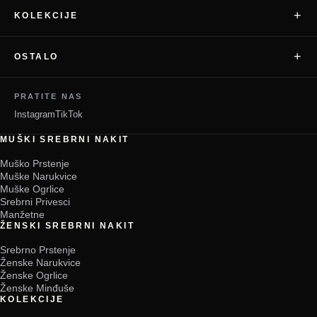
+
KOLEKCIJE
+
OSTALO
PRATITE NAS
Instagram
TikTok
MUŠKI SREBRNI NAKIT
Muško Prstenje
Muške Narukvice
Muške Ogrlice
Srebrni Privesci
Manžetne
ŽENSKI SREBRNI NAKIT
Srebrno Prstenje
Ženske Narukvice
Ženske Ogrlice
Ženske Minđuše
KOLEKCIJE