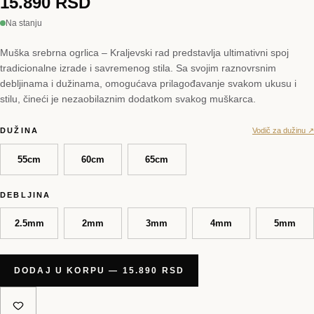
15.890 RSD
Na stanju
Muška srebrna ogrlica – Kraljevski rad predstavlja ultimativni spoj
tradicionalne izrade i savremenog stila. Sa svojim raznovrsnim
debljinama i dužinama, omogućava prilagođavanje svakom ukusu i
stilu, čineći je nezaobilaznim dodatkom svakog muškarca.
DUŽINA
Vodič za dužinu ↗
55cm
60cm
65cm
DEBLJINA
2.5mm
2mm
3mm
4mm
5mm
DODAJ U KORPU — 15.890 RSD