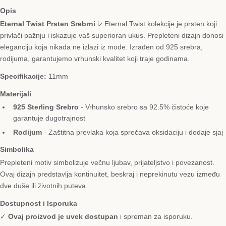
Opis
Eternal Twist Prsten Srebrni
iz Eternal Twist kolekcije je prsten koji
privlači pažnju i iskazuje vaš superioran ukus. Prepleteni dizajn donosi
eleganciju koja nikada ne izlazi iz mode. Izrađen od 925 srebra,
rodijuma, garantujemo vrhunski kvalitet koji traje godinama.
Specifikacije:
11mm
Materijali
925 Sterling Srebro
- Vrhunsko srebro sa 92.5% čistoće koje
garantuje dugotrajnost
Rodijum
- Zaštitna prevlaka koja sprečava oksidaciju i dodaje sjaj
Simbolika
Prepleteni motiv simbolizuje večnu ljubav, prijateljstvo i povezanost.
Ovaj dizajn predstavlja kontinuitet, beskraj i neprekinutu vezu između
dve duše ili životnih puteva.
Dostupnost i Isporuka
✓
Ovaj proizvod je uvek dostupan
i spreman za isporuku.