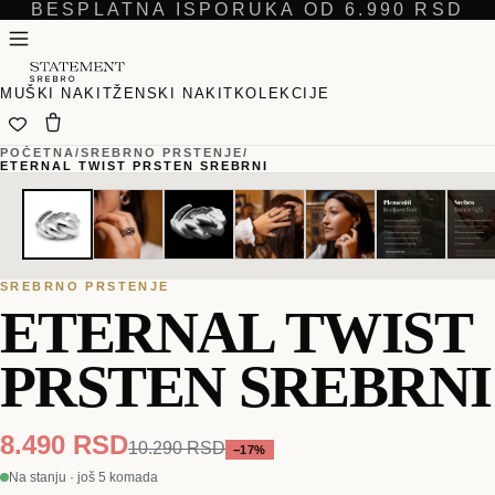
BESPLATNA ISPORUKA OD 6.990 RSD
MUŠKI NAKIT
ŽENSKI NAKIT
KOLEKCIJE
POČETNA
/
SREBRNO PRSTENJE
/
ETERNAL TWIST PRSTEN SREBRNI
01
01
/
/
08
08
SREBRNO PRSTENJE
ETERNAL TWIST
PRSTEN SREBRNI
8.490 RSD
10.290 RSD
−
17
%
Na stanju · još 5 komada