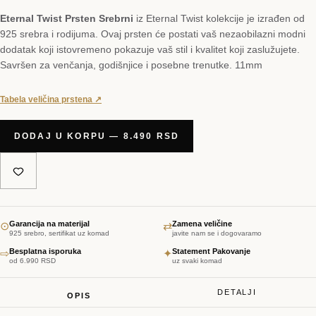
Eternal Twist Prsten Srebrni
iz Eternal Twist kolekcije je izrađen od
925 srebra i rodijuma. Ovaj prsten će postati vaš nezaobilazni modni
dodatak koji istovremeno pokazuje vaš stil i kvalitet koji zaslužujete.
Savršen za venčanja, godišnjice i posebne trenutke. 11mm
Tabela veličina prstena ↗
DODAJ U KORPU — 8.490 RSD
Garancija na materijal
Zamena veličine
⊙
⇄
925 srebro, sertifikat uz komad
javite nam se i dogovaramo
Besplatna isporuka
Statement Pakovanje
⇨
✦
od 6.990 RSD
uz svaki komad
DETALJI
OPIS