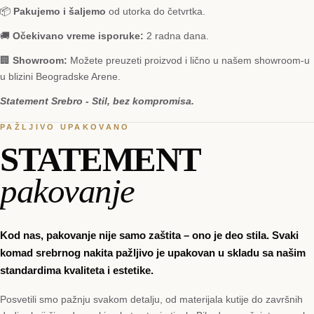
📦
Pakujemo i šaljemo
od utorka do četvrtka.
🚚
Očekivano vreme isporuke:
2 radna dana.
🏢
Showroom:
Možete preuzeti proizvod i lično u našem showroom-u
u blizini Beogradske Arene.
Statement Srebro - Stil, bez kompromisa.
PAŽLJIVO UPAKOVANO
STATEMENT
pakovanje
Kod nas, pakovanje nije samo zaštita – ono je deo stila. Svaki
komad srebrnog nakita pažljivo je upakovan u skladu sa našim
standardima kvaliteta i estetike.
Posvetili smo pažnju svakom detalju, od materijala kutije do završnih