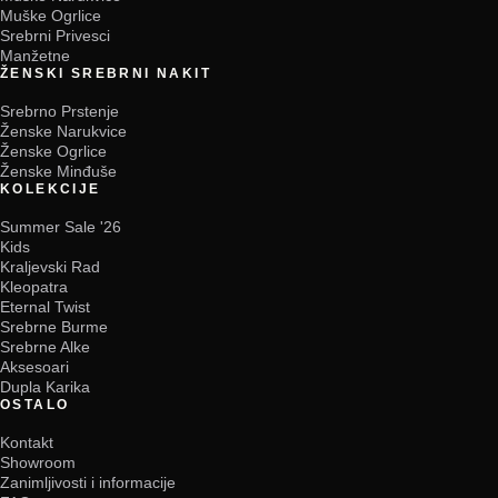
Muške Ogrlice
Srebrni Privesci
Manžetne
ŽENSKI SREBRNI NAKIT
Srebrno Prstenje
Ženske Narukvice
Ženske Ogrlice
Ženske Minđuše
KOLEKCIJE
Summer Sale '26
Kids
Kraljevski Rad
Kleopatra
Eternal Twist
Srebrne Burme
Srebrne Alke
Aksesoari
Dupla Karika
OSTALO
Kontakt
Showroom
Zanimljivosti i informacije