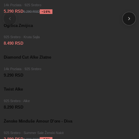
14k Pozlata · 925 Srebro
5.290 RSD
6.290 RSD
−
16
%
SALE
Ogrlica Zmijica
925 Srebro · Kruta Sajla
8.490 RSD
GOLD
Diamond Cut Alke Zlatne
14k Pozlata · 925 Srebro
9.290 RSD
Twist Alke
925 Srebro · Alke
8.290 RSD
−
SALE
26
%
Ženske Minđuše Amour D’ore - Diva
925 Srebro · Summer Sale Ženski Nakit