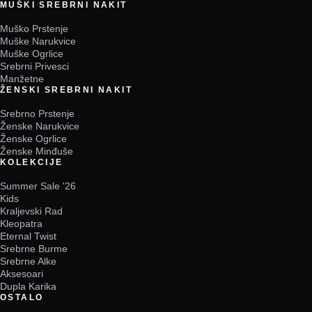
MUŠKI SREBRNI NAKIT
Muško Prstenje
Muške Narukvice
Muške Ogrlice
Srebrni Privesci
Manžetne
ŽENSKI SREBRNI NAKIT
Srebrno Prstenje
Ženske Narukvice
Ženske Ogrlice
Ženske Minđuše
KOLEKCIJE
Summer Sale '26
Kids
Kraljevski Rad
Kleopatra
Eternal Twist
Srebrne Burme
Srebrne Alke
Aksesoari
Dupla Karika
OSTALO