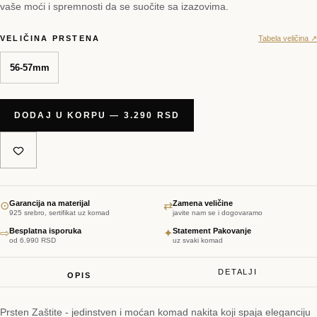
vaše moći i spremnosti da se suočite sa izazovima.
VELIČINA PRSTENA
Tabela veličina ↗
56-57mm
DODAJ U KORPU — 3.290 RSD
Garancija na materijal
Zamena veličine
⊙
⇄
925 srebro, sertifikat uz komad
javite nam se i dogovaramo
Besplatna isporuka
Statement Pakovanje
⇨
✦
od 6.990 RSD
uz svaki komad
DETALJI
OPIS
Prsten Zaštite - jedinstven i moćan komad nakita koji spaja eleganciju