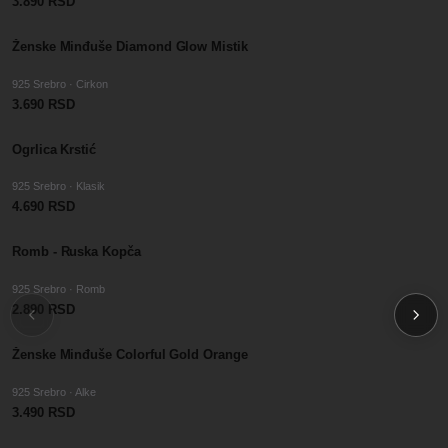
3.890 RSD
Ženske Minđuše Diamond Glow Mistik
925 Srebro · Cirkon
3.690 RSD
Ogrlica Krstić
925 Srebro · Klasik
4.690 RSD
Romb - Ruska Kopča
925 Srebro · Romb
2.890 RSD
Ženske Minđuše Colorful Gold Orange
925 Srebro · Alke
3.490 RSD