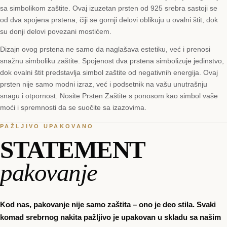
sa simbolikom zaštite. Ovaj izuzetan prsten od 925 srebra sastoji se
od dva spojena prstena, čiji se gornji delovi oblikuju u ovalni štit, dok
su donji delovi povezani mostićem.
Dizajn ovog prstena ne samo da naglašava estetiku, već i prenosi
snažnu simboliku zaštite. Spojenost dva prstena simbolizuje jedinstvo,
dok ovalni štit predstavlja simbol zaštite od negativnih energija. Ovaj
prsten nije samo modni izraz, već i podsetnik na vašu unutrašnju
snagu i otpornost. Nosite Prsten Zaštite s ponosom kao simbol vaše
moći i spremnosti da se suočite sa izazovima.
PAŽLJIVO UPAKOVANO
STATEMENT
pakovanje
Kod nas, pakovanje nije samo zaštita – ono je deo stila. Svaki
komad srebrnog nakita pažljivo je upakovan u skladu sa našim