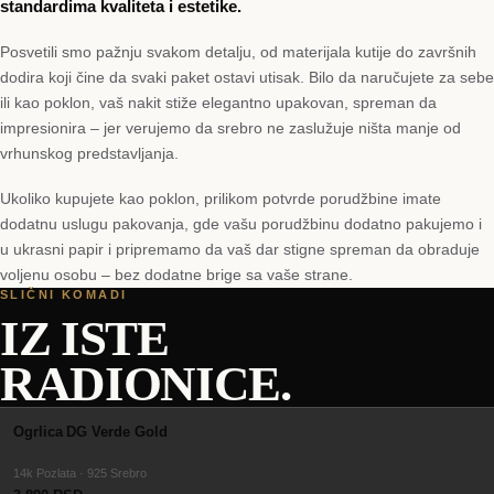
standardima kvaliteta i estetike.
Posvetili smo pažnju svakom detalju, od materijala kutije do završnih
dodira koji čine da svaki paket ostavi utisak. Bilo da naručujete za sebe
ili kao poklon, vaš nakit stiže elegantno upakovan, spreman da
impresionira – jer verujemo da srebro ne zaslužuje ništa manje od
vrhunskog predstavljanja.
Ukoliko kupujete kao poklon, prilikom potvrde porudžbine imate
dodatnu uslugu pakovanja, gde vašu porudžbinu dodatno pakujemo i
u ukrasni papir i pripremamo da vaš dar stigne spreman da obraduje
voljenu osobu – bez dodatne brige sa vaše strane.
SLIČNI KOMADI
IZ ISTE
RADIONICE.
GOLD
Ogrlica DG Verde Gold
14k Pozlata · 925 Srebro