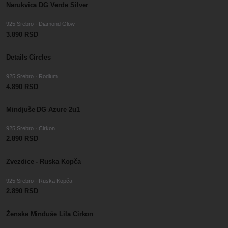
Narukvica DG Verde Silver
925 Srebro · Diamond Glow
3.890 RSD
Details Circles
925 Srebro · Rodium
4.890 RSD
Mindjuše DG Azure 2u1
925 Srebro · Cirkon
2.890 RSD
Zvezdice - Ruska Kopča
925 Srebro · Ruska Kopča
2.890 RSD
Ženske Minđuše Lila Cirkon