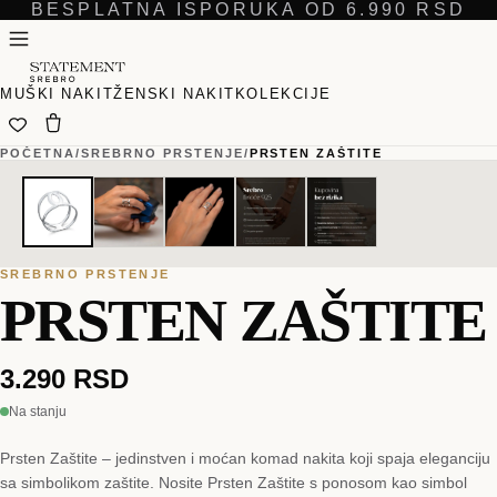
BESPLATNA ISPORUKA OD 6.990 RSD
MUŠKI NAKIT
ŽENSKI NAKIT
KOLEKCIJE
POČETNA
/
SREBRNO PRSTENJE
/
PRSTEN ZAŠTITE
01
01
/
/
05
05
SREBRNO PRSTENJE
PRSTEN ZAŠTITE
3.290 RSD
Na stanju
Prsten Zaštite – jedinstven i moćan komad nakita koji spaja eleganciju
sa simbolikom zaštite. Nosite Prsten Zaštite s ponosom kao simbol