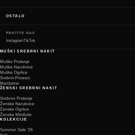
OSTALO
PRATITE NAS
Instagram
TikTok
MUŠKI SREBRNI NAKIT
Muško Prstenje
Muške Narukvice
Muške Ogrlice
Srebrni Privesci
Manžetne
ŽENSKI SREBRNI NAKIT
Srebrno Prstenje
Ženske Narukvice
Ženske Ogrlice
Ženske Minđuše
KOLEKCIJE
Summer Sale '26
Kids