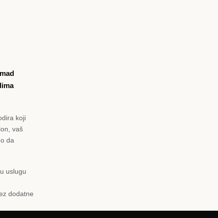
komad
dima
dira koji
lon, vaš
mo da
nu uslugu
bez dodatne