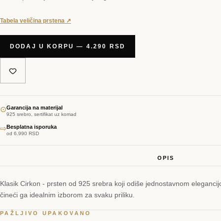
Tabela veličina prstena ↗
DODAJ U KORPU — 4.290 RSD
Garancija na materijal
⊙
925 srebro, sertifikat uz komad
Besplatna isporuka
⇨
od 6.990 RSD
OPIS
Klasik Cirkon - prsten od 925 srebra koji odiše jednostavnom elegancijom
čineći ga idealnim izborom za svaku priliku.
PAŽLJIVO UPAKOVANO