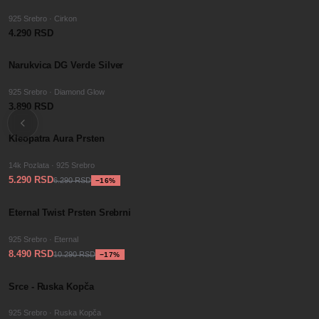
925 Srebro · Cirkon
4.290 RSD
Narukvica DG Verde Silver
925 Srebro · Diamond Glow
3.890 RSD
−
SALE
16
%
Kleopatra Aura Prsten
14k Pozlata · 925 Srebro
5.290 RSD
6.290 RSD
−
16
%
−
SALE
17
%
Eternal Twist Prsten Srebrni
925 Srebro · Eternal
8.490 RSD
10.290 RSD
−
17
%
Srce - Ruska Kopča
925 Srebro · Ruska Kopča