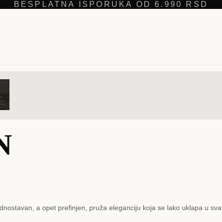
BESPLATNA ISPORUKA OD 6.990 RSD
N
dnostavan, a opet prefinjen, pruža eleganciju koja se lako uklapa u svak