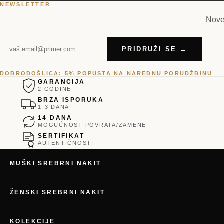
NEWSLETTER
Nove 
PRIDRUŽI SE →
DOBRODOŠLICA: 5% POPUSTA NA NAREDNU PORUDŽBINU
GARANCIJA
2 GODINE
BRZA ISPORUKA
1-3 DANA
14 DANA
MOGUĆNOST POVRATA/ZAMENE
SERTIFIKAT
AUTENTIČNOSTI
MUŠKI SREBRNI NAKIT
ŽENSKI SREBRNI NAKIT
KOLEKCIJE