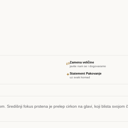
Zamena veličine
⇄
javite nam se i dogovaramo
Statement Pakovanje
✦
uz svaki komad
. Središnji fokus prstena je prelep cirkon na glavi, koji blista svojom č