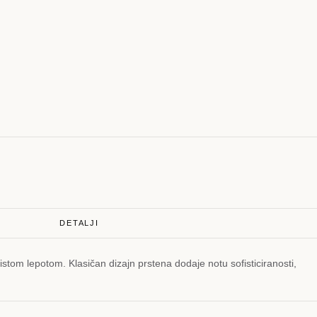
DETALJI
istom lepotom. Klasičan dizajn prstena dodaje notu sofisticiranosti,