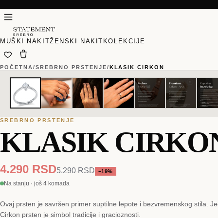
MUŠKI NAKIT
ŽENSKI NAKIT
KOLEKCIJE
POČETNA
/
SREBRNO PRSTENJE
/
KLASIK CIRKON
01
01
/
/
07
07
SREBRNO PRSTENJE
KLASIK CIRKO
4.290 RSD
5.290 RSD
−
19
%
Na stanju · još 4 komada
Ovaj prsten je savršen primer suptilne lepote i bezvremenskog stila. Je
Cirkon prsten je simbol tradicije i gracioznosti.