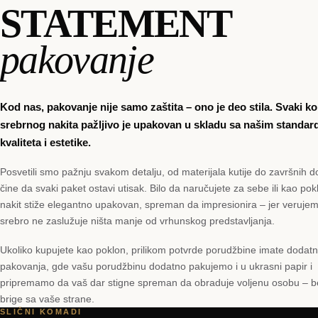
STATEMENT
pakovanje
Kod nas, pakovanje nije samo zaštita – ono je deo stila. Svaki 
srebrnog nakita pažljivo je upakovan u skladu sa našim standar
kvaliteta i estetike.
Posvetili smo pažnju svakom detalju, od materijala kutije do završnih do
čine da svaki paket ostavi utisak. Bilo da naručujete za sebe ili kao pok
nakit stiže elegantno upakovan, spreman da impresionira – jer veruje
srebro ne zaslužuje ništa manje od vrhunskog predstavljanja.
Ukoliko kupujete kao poklon, prilikom potvrde porudžbine imate dodat
pakovanja, gde vašu porudžbinu dodatno pakujemo i u ukrasni papir i
pripremamo da vaš dar stigne spreman da obraduje voljenu osobu – 
brige sa vaše strane.
SLIČNI KOMADI