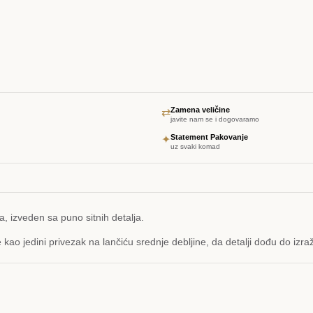
Zamena veličine
⇄
javite nam se i dogovaramo
Statement Pakovanje
✦
uz svaki komad
, izveden sa puno sitnih detalja.
 se kao jedini privezak na lančiću srednje debljine, da detalji dođu do izra