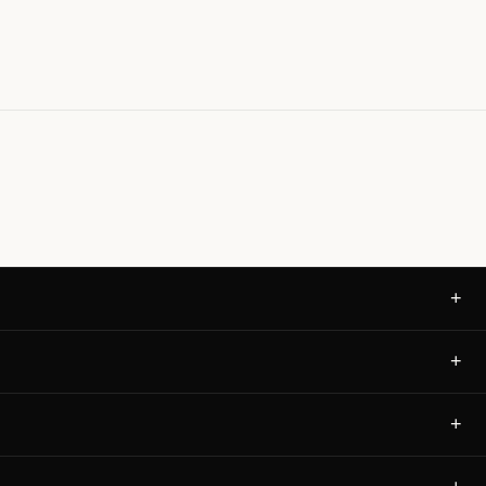
+
+
+