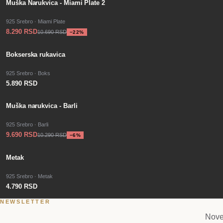
−
SALE
22
%
Muška Narukvica - Miami Plate 2
925 Srebro · Miami Plate
8.290 RSD
10.690 RSD
−
22
%
PO PORUDŽBINI
Bokserska rukavica
925 Srebro · Boks
5.890 RSD
−
SALE
6
%
Muška narukvica - Barli
925 Srebro · Barli
9.690 RSD
10.290 RSD
−
6
%
PO PORUDŽBINI
Metak
925 Srebro · Metak
4.790 RSD
NEWSLETTER
Nove 