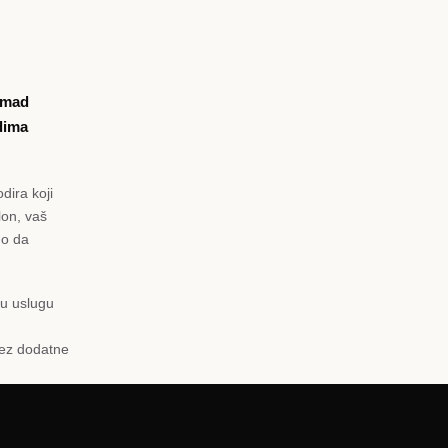
komad
dima
dira koji
lon, vaš
mo da
nu uslugu
bez dodatne