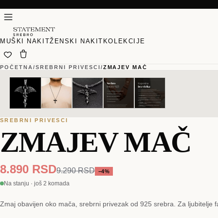
MUŠKI NAKIT
ŽENSKI NAKIT
KOLEKCIJE
POČETNA
/
SREBRNI PRIVESCI
/
ZMAJEV MAČ
01
01
/
/
05
05
SREBRNI PRIVESCI
ZMAJEV MAČ
8.890 RSD
9.290 RSD
−
4
%
Na stanju · još 2 komada
Zmaj obavijen oko mača, srebrni privezak od 925 srebra. Za ljubitelje f