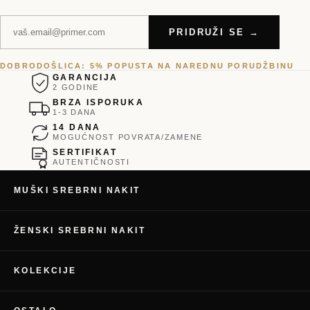
PRIDRUŽI SE →
DOBRODOŠLICA: 5% POPUSTA NA NAREDNU PORUDŽBINU
GARANCIJA
2 GODINE
BRZA ISPORUKA
1-3 DANA
14 DANA
MOGUĆNOST POVRATA/ZAMENE
SERTIFIKAT
AUTENTIČNOSTI
MUŠKI SREBRNI NAKIT
ŽENSKI SREBRNI NAKIT
KOLEKCIJE