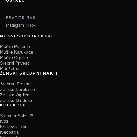
OSTALO
PRATITE NAS
Instagram
TikTok
MUŠKI SREBRNI NAKIT
Muško Prstenje
Muške Narukvice
Muške Ogrlice
Srebrni Privesci
Manžetne
ŽENSKI SREBRNI NAKIT
Srebrno Prstenje
Ženske Narukvice
Ženske Ogrlice
Ženske Minđuše
KOLEKCIJE
Summer Sale '26
Kids
Kraljevski Rad
Kleopatra