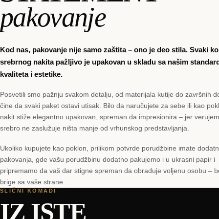
pakovanje
Kod nas, pakovanje nije samo zaštita – ono je deo stila. Svaki 
srebrnog nakita pažljivo je upakovan u skladu sa našim standar
kvaliteta i estetike.
Posvetili smo pažnju svakom detalju, od materijala kutije do završnih do
čine da svaki paket ostavi utisak. Bilo da naručujete za sebe ili kao pok
nakit stiže elegantno upakovan, spreman da impresionira – jer veruje
srebro ne zaslužuje ništa manje od vrhunskog predstavljanja.
Ukoliko kupujete kao poklon, prilikom potvrde porudžbine imate dodat
pakovanja, gde vašu porudžbinu dodatno pakujemo i u ukrasni papir i
pripremamo da vaš dar stigne spreman da obraduje voljenu osobu – 
brige sa vaše strane.
SLIČNI KOMADI
IZ ISTE