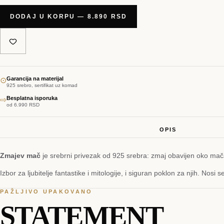
DODAJ U KORPU — 8.890 RSD
Garancija na materijal
⊙
925 srebro, sertifikat uz komad
Besplatna isporuka
⇨
od 6.990 RSD
OPIS
Zmajev mač
je srebrni privezak od 925 srebra: zmaj obavijen oko mača
Izbor za ljubitelje fantastike i mitologije, i siguran poklon za njih. Nosi
PAŽLJIVO UPAKOVANO
STATEMENT