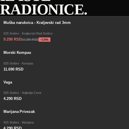
RADIONICE.
−
SALE
10
%
Muška narukvica - Kraljevski rad 3mm
925 Srebro · Kraljevski Rad Srebro
9.290 RSD
10.290 RSD
−
10
%
Morski Kompas
925 Srebro · Kompas
11.690 RSD
Vaga
925 Srebro · Najbolja Cena
4.290 RSD
Marijana Privezak
925 Srebro · Marijana
4.290 RSD