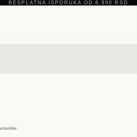
BESPLATNA ISPORUKA OD 6.990 RSD
antastike.