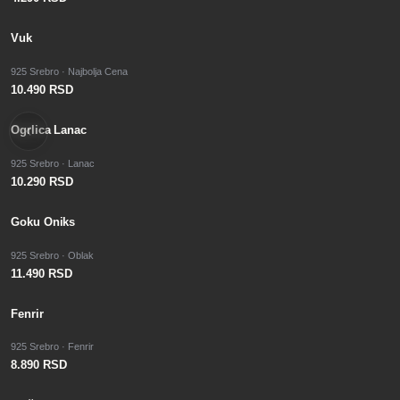
Vuk
925 Srebro · Najbolja Cena
10.490 RSD
Ogrlica Lanac
925 Srebro · Lanac
10.290 RSD
Goku Oniks
925 Srebro · Oblak
11.490 RSD
Fenrir
925 Srebro · Fenrir
8.890 RSD