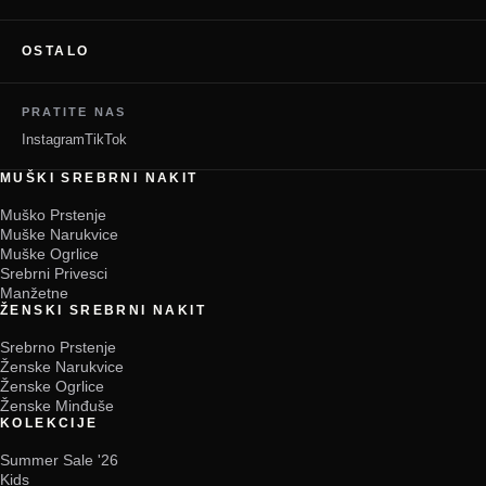
OSTALO
PRATITE NAS
Instagram
TikTok
MUŠKI SREBRNI NAKIT
Muško Prstenje
Muške Narukvice
Muške Ogrlice
Srebrni Privesci
Manžetne
ŽENSKI SREBRNI NAKIT
Srebrno Prstenje
Ženske Narukvice
Ženske Ogrlice
Ženske Minđuše
KOLEKCIJE
Summer Sale '26
Kids