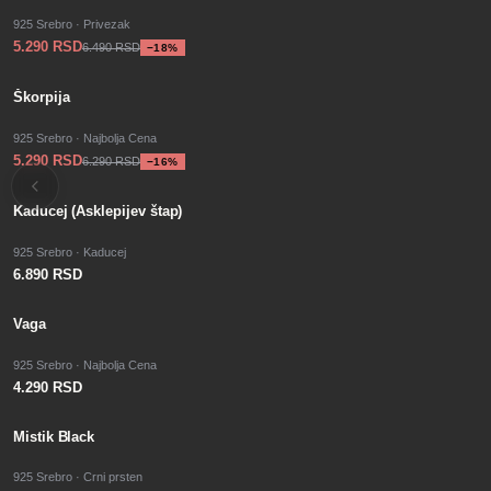
925 Srebro · Privezak
5.290 RSD
6.490 RSD
−
18
%
−
SALE
16
%
Škorpija
925 Srebro · Najbolja Cena
5.290 RSD
6.290 RSD
−
16
%
Kaducej (Asklepijev štap)
925 Srebro · Kaducej
6.890 RSD
Vaga
925 Srebro · Najbolja Cena
4.290 RSD
−
SALE
18
%
Mistik Black
925 Srebro · Crni prsten