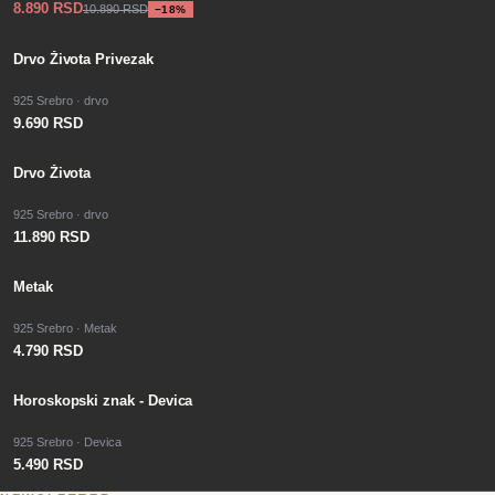
8.890 RSD
10.890 RSD
−
18
%
PO PORUDŽBINI
Drvo Života Privezak
925 Srebro · drvo
9.690 RSD
Drvo Života
925 Srebro · drvo
11.890 RSD
PO PORUDŽBINI
Metak
925 Srebro · Metak
4.790 RSD
Horoskopski znak - Devica
925 Srebro · Devica
5.490 RSD