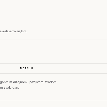
obaveštavamo mejlom.
DETALJI
legantnim dizajnom i pažljivom izradom.
om svaki dan.