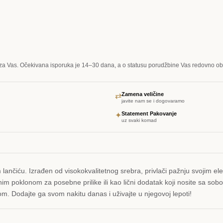
za Vas. Očekivana isporuka je 14–30 dana, a o statusu porudžbine Vas redovno 
Zamena veličine
⇄
javite nam se i dogovaramo
Statement Pakovanje
✦
uz svaki komad
 lančiću. Izrađen od visokokvalitetnog srebra, privlači pažnju svojim e
im poklonom za posebne prilike ili kao lični dodatak koji nosite sa sob
skom. Dodajte ga svom nakitu danas i uživajte u njegovoj lepoti!