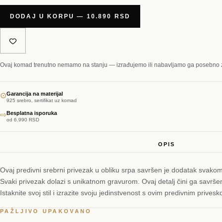
DODAJ U KORPU — 10.890 RSD
Ovaj komad trenutno nemamo na stanju — izrađujemo ili nabavljamo ga posebno 
Garancija na materijal
⊙
925 srebro, sertifikat uz komad
Besplatna isporuka
⇨
od 6.990 RSD
OPIS
Ovaj predivni srebrni privezak u obliku srpa savršen je dodatak svakom
Svaki privezak dolazi s unikatnom gravurom. Ovaj detalj čini ga savršen
Istaknite svoj stil i izrazite svoju jedinstvenost s ovim predivnim prive
PAŽLJIVO UPAKOVANO