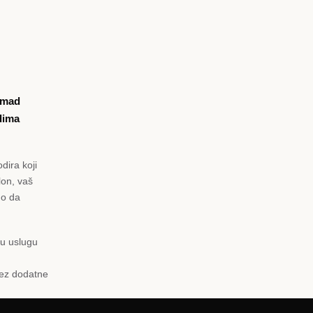
komad
dima
dira koji
lon, vaš
mo da
nu uslugu
bez dodatne