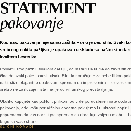
STATEMENT
pakovanje
Kod nas, pakovanje nije samo zaštita – ono je deo stila. Svaki 
srebrnog nakita pažljivo je upakovan u skladu sa našim standar
kvaliteta i estetike.
Posvetili smo pažnju svakom detalju, od materijala kutije do završnih do
čine da svaki paket ostavi utisak. Bilo da naručujete za sebe ili kao pok
nakit stiže elegantno upakovan, spreman da impresionira – jer veruje
srebro ne zaslužuje ništa manje od vrhunskog predstavljanja.
Ukoliko kupujete kao poklon, prilikom potvrde porudžbine imate dodat
pakovanja, gde vašu porudžbinu dodatno pakujemo i u ukrasni papir i
pripremamo da vaš dar stigne spreman da obraduje voljenu osobu – 
brige sa vaše strane.
SLIČNI KOMADI