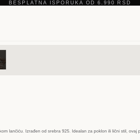
BESPLATNA ISPORUKA OD 6.990 RSD
m lančiću. Izrađen od srebra 925. Idealan za poklon ili lični stil, ovaj