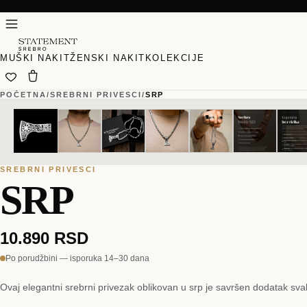
MUŠKI NAKIT
ŽENSKI NAKIT
KOLEKCIJE
POČETNA
/
SREBRNI PRIVESCI
/
SRP
01
01
/
/
07
07
SREBRNI PRIVESCI
SRP
10.890 RSD
Po porudžbini — isporuka 14–30 dana
Ovaj elegantni srebrni privezak oblikovan u srp je savršen dodatak svako