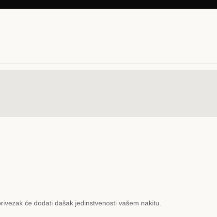
 privezak će dodati dašak jedinstvenosti vašem nakitu.