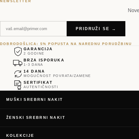
NEWSLETTER
Nove 
PRIDRUŽI SE →
DOBRODOŠLICA: 5% POPUSTA NA NAREDNU PORUDŽBINU
GARANCIJA
2 GODINE
BRZA ISPORUKA
1-3 DANA
14 DANA
MOGUĆNOST POVRATA/ZAMENE
SERTIFIKAT
AUTENTIČNOSTI
MUŠKI SREBRNI NAKIT
ŽENSKI SREBRNI NAKIT
KOLEKCIJE