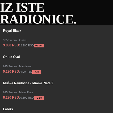
IZ ISTE
RADIONICE.
−
SALE
20
%
Royal Black
925 Srebro · Oniks
9.890 RSD
12.290 RSD
−
20
%
−
SALE
6
%
Oniks Oval
925 Srebro · Manžetne
9.290 RSD
9.890 RSD
−
6
%
−
SALE
22
%
Muška Narukvica - Miami Plate 2
925 Srebro · Miami Plate
8.290 RSD
10.690 RSD
−
22
%
−
SALE
18
%
Labris